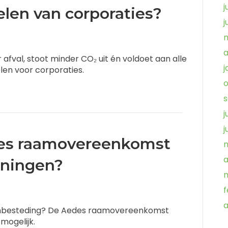
j
en van corporaties?
j
m
a
fval, stoot minder CO₂ uit én voldoet aan alle
j
en voor corporaties.
o
j
j
es raamovereenkomst
m
a
oningen?
f
a
anbesteding? De Aedes raamovereenkomst
mogelijk.