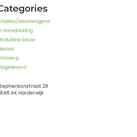
Categories
Chalets/woonwagens
n ontwikkeling
odulaire bouw
ieuws
Ontwerp
Opgeleverd
tephensonstraat 29
846 AK Harderwijk