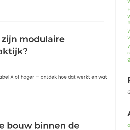
w
H
w
W
 zijn modulaire
v
W
aktijk?
s
abel A of hoger — ontdek hoe dat werkt en wat
G
re bouw binnen de
a