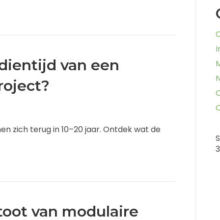
I
dientijd van een
M
N
roject?
n zich terug in 10–20 jaar. Ontdek wat de
S
3
toot van modulaire