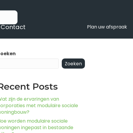
Contact
Plan uw afspraak
Zoeken
Zoeken
Recent Posts
at zijn de ervaringen van
orporaties met modulaire sociale
woningbouw?
oe worden modulaire sociale
oningen ingepast in bestaande