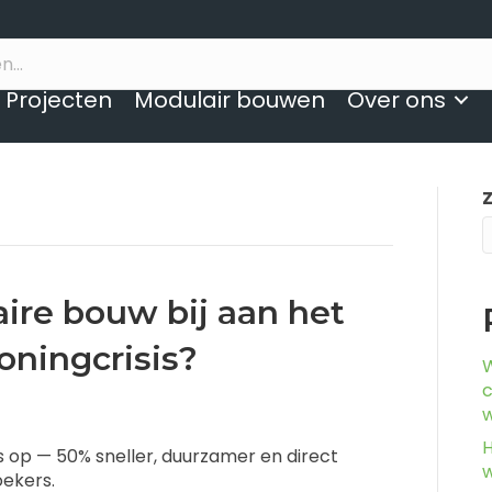
Projecten
Modulair bouwen
Over ons
ire bouw bij aan het
oningcrisis?
W
c
H
s op — 50% sneller, duurzamer en direct
w
oekers.