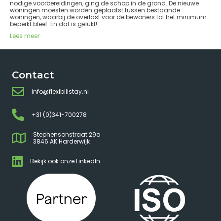
nodige voorbereidingen, ging de schop in de grond. De nieuwe
woningen moesten worden geplaatst tussen bestaande
woningen, waarbij de overlast voor de bewoners tot het minimum
beperkt bleef. En dat is gelukt!
Lees meer
Contact
info@flexibilistay.nl
+31 (0)341-700278
Stephensonstraat 29a
3846 AK Harderwijk
Bekijk ook onze LinkedIn