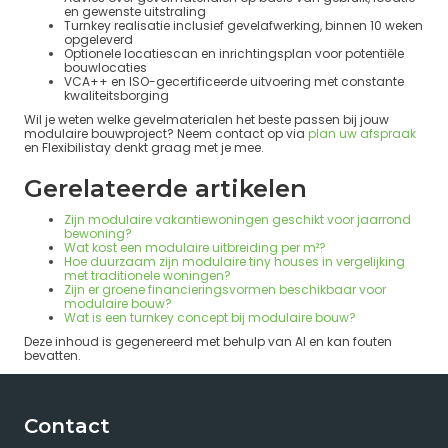
en gewenste uitstraling
Turnkey realisatie inclusief gevelafwerking, binnen 10 weken
opgeleverd
Optionele locatiescan en inrichtingsplan voor potentiële
bouwlocaties
VCA++ en ISO-gecertificeerde uitvoering met constante
kwaliteitsborging
Wil je weten welke gevelmaterialen het beste passen bij jouw
modulaire bouwproject? Neem contact op via
plan uw afspraak
en Flexibilistay denkt graag met je mee.
Gerelateerde artikelen
Zijn modulaire vakantiewoningen geschikt voor jaarrond
bewoning?
Wat kost een modulaire uitbreiding per m²?
Hoe duurzaam zijn modulaire tiny houses in vergelijking
met traditionele woningen?
Zijn er groene financieringsvormen beschikbaar voor
modulaire bouw?
Wat is een turnkey concept bij modulaire bouw?
Deze inhoud is gegenereerd met behulp van AI en kan fouten
bevatten.
Contact