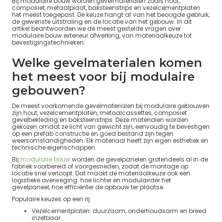
Bij modulaire bouw worden gevelmaterialen zoals hout,
composiet, metaalplaat, baksteenstrips en vezelcementplaten
het meest toegepast. De keuze hangt af van het beoogde gebruik,
de gewenste uitstraling en de locatie van het gebouw. In dit
artikel beantwoorden we de meest gestelde vragen over
modulaire bouw exterieur afwerking, van materiaalkeuze tot
bevestigingstechnieken.
Welke gevelmaterialen komen
het meest voor bij modulaire
gebouwen?
De meest voorkomende gevelmaterialen bij modulaire gebouwen
zijn hout, vezelcementplaten, metaalcassettes, composiet
gevelbekleding en baksteenstrips. Deze materialen worden
gekozen omdat ze licht van gewicht zijn, eenvoudig te bevestigen
op een prefab constructie en goed bestand zijn tegen
weersomstandigheden. Elk materiaal heeft zijn eigen esthetiek en
technische eigenschappen.
Bij
modulaire bouw
worden de gevelpanelen grotendeels al in de
fabriek voorbereid of voorgesneden, zodat de montage op
locatie snel verloopt. Dat maakt de materiaalkeuze ook een
logistieke overweging: hoe lichter en modulairder het
gevelpaneel, hoe efficiënter de opbouw ter plaatse.
Populaire keuzes op een rij:
Vezelcementplaten: duurzaam, onderhoudsarm en breed
inzetbaar