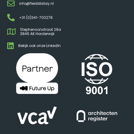
info@flexibilistay.nl
+31 (0)341-700278
Stephensonstraat 29a
3846 AK Harderwijk
Bekijk ook onze LinkedIn