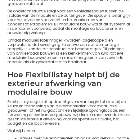
gekozen materiaal.
De onderconstructie zorgt voor een ventilatiespouw tussen de
isolatie van de module en de buitengevel. Die spouw is belangrijk
voor het afvoeren van vocht en het voorkomen van
condensatieproblemen. Bij modulaire bouw wordt dit systeem al
in de fabriek voorbereid, zodat de montage op locatie snel en
nauwkeurig verloopt.
Omdat modules later mogelijk worden losgekoppeld en
verplaatst, is de bevestiging zo ontworpen dat demontage
mogelijk is zonder de constructie te beschadigen. Dit principe
van omkeerbaar bouwen is een kernkenmerk van kwalitatieve
modulaire bouwsystemen en maakt hergebruik van zowel de
module als de gevelmaterialen haalbaar.
Hoe Flexibilistay helpt bij de
exterieur afwerking van
modulaire bouw
Flexibilistay begeleidt opdrachtgevers van begin tot eind bij de
keuze en toepassing van gevelmaterialen voor modulaire
gebouwen. Of het nu gaat om een tijdelijke opvanglocatie, een
flexwoning of een kantoorgebouw: wij denken mee over de meest
geschikte exterieur afwerking voor de specifieke situatie, het
budget en de locatie-eisen.
Wat wij bieden:
Advies over gevelmaterialen op basis van gebruik, locatie