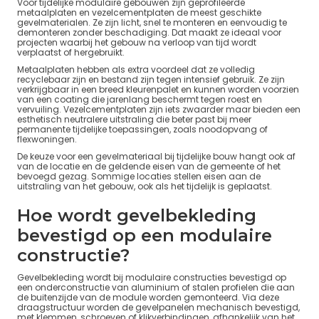
Voor tijdelijke modulaire gebouwen zijn geprofileerde
metaalplaten en vezelcementplaten de meest geschikte
gevelmaterialen. Ze zijn licht, snel te monteren en eenvoudig te
demonteren zonder beschadiging. Dat maakt ze ideaal voor
projecten waarbij het gebouw na verloop van tijd wordt
verplaatst of hergebruikt.
Metaalplaten hebben als extra voordeel dat ze volledig
recyclebaar zijn en bestand zijn tegen intensief gebruik. Ze zijn
verkrijgbaar in een breed kleurenpalet en kunnen worden voorzien
van een coating die jarenlang beschermt tegen roest en
vervuiling. Vezelcementplaten zijn iets zwaarder maar bieden een
esthetisch neutralere uitstraling die beter past bij meer
permanente tijdelijke toepassingen, zoals noodopvang of
flexwoningen.
De keuze voor een gevelmateriaal bij tijdelijke bouw hangt ook af
van de locatie en de geldende eisen van de gemeente of het
bevoegd gezag. Sommige locaties stellen eisen aan de
uitstraling van het gebouw, ook als het tijdelijk is geplaatst.
Hoe wordt gevelbekleding
bevestigd op een modulaire
constructie?
Gevelbekleding wordt bij modulaire constructies bevestigd op
een onderconstructie van aluminium of stalen profielen die aan
de buitenzijde van de module worden gemonteerd. Via deze
draagstructuur worden de gevelpanelen mechanisch bevestigd,
met klemmen, schroeven of klikverbindingen, afhankelijk van het