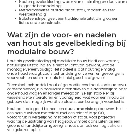
Houten gevelbekleding: warm van uitstraling en duurzaam
bij goede behandeling
Metaalcassettes of staalplaat: strak, modern en zeer
weerbestendig
Baksteenstrips: geeft een traditionele uitstraling op een
lichte onderconstructie
Wat zijn de voor- en nadelen
van hout als gevelbekleding bij
modulaire bouw?
Hout als gevelbekleding bij modulaire bouw biedt een warme,
natuurlijke uitstraling en is relatief licht van gewicht, wat de
montage vereenvoudigt. Het nadeel is dat hout regelmatig
onderhoud vraagt, zoals behandeling of verven, en gevoeliger is
voor vocht en schimmel als het niet goed is afgewerkt.
Thermisch behandeld hout of gemodificeerd hout, zoals accoya
of thermowood, zijn populaire alternatieven die aanzienlijk minder
onderhoud vragen en langer meegaan. Ze zijn stabieler bij
wisselende temperaturen en vochtigheid, wat voor een modulair
gebouw dat mogelijk wordt verplaatst een belangrijk voordeel is.
Hout past ook goed binnen een duurzame visie op bouwen: het is
een hernieuwbaar materiaal met een relatief lage CO₂-
voetafdruk in vergelijking met beton of staal. Voor projecten
waarbij de uitstraling van het gebouw moet aansluiten bij een
groene of landelijke omgeving is hout dan ook een logische en
veelgekozen optie.