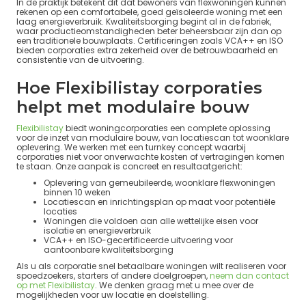
In de praktijk betekent dit dat bewoners van flexwoningen kunnen
rekenen op een comfortabele, goed geïsoleerde woning met een
laag energieverbruik. Kwaliteitsborging begint al in de fabriek,
waar productieomstandigheden beter beheersbaar zijn dan op
een traditionele bouwplaats. Certificeringen zoals VCA++ en ISO
bieden corporaties extra zekerheid over de betrouwbaarheid en
consistentie van de uitvoering.
Hoe Flexibilistay corporaties
helpt met modulaire bouw
Flexibilistay
biedt woningcorporaties een complete oplossing
voor de inzet van modulaire bouw, van locatiescan tot woonklare
oplevering. We werken met een turnkey concept waarbij
corporaties niet voor onverwachte kosten of vertragingen komen
te staan. Onze aanpak is concreet en resultaatgericht:
Oplevering van gemeubileerde, woonklare flexwoningen
binnen 10 weken
Locatiescan en inrichtingsplan op maat voor potentiële
locaties
Woningen die voldoen aan alle wettelijke eisen voor
isolatie en energieverbruik
VCA++ en ISO-gecertificeerde uitvoering voor
aantoonbare kwaliteitsborging
Als u als corporatie snel betaalbare woningen wilt realiseren voor
spoedzoekers, starters of andere doelgroepen,
neem dan contact
op met Flexibilistay
. We denken graag met u mee over de
mogelijkheden voor uw locatie en doelstelling.