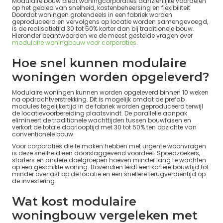
Modulaire bouw biedt woningcorporaties aanzienlijke voordelen
op het gebied van snelheid, kostenbeheersing en flexibiliteit.
Doordat woningen grotendeels in een fabriek worden
geproduceerd en vervolgens op locatie worden samengevoegd,
is de realisatietijd 30 tot 50% korter dan bij traditionele bouw.
Hieronder beantwoorden we de meest gestelde vragen over
modulaire woningbouw voor corporaties
.
Hoe snel kunnen modulaire
woningen worden opgeleverd?
Modulaire woningen kunnen worden opgeleverd binnen 10 weken
na opdrachtverstrekking. Dit is mogelijk omdat de prefab
modules tegelijkertijd in de fabriek worden geproduceerd terwijl
de locatievoorbereiding plaatsvindt. De parallelle aanpak
elimineert de traditionele wachttijden tussen bouwfasen en
verkort de totale doorlooptijd met 30 tot 50% ten opzichte van
conventionele bouw.
Voor corporaties die te maken hebben met urgente woonvragen
is deze snelheid een doorslaggevend voordeel. Spoedzoekers,
starters en andere doelgroepen hoeven minder lang te wachten
op een geschikte woning. Bovendien leidt een kortere bouwtijd tot
minder overlast op de locatie en een snellere terugverdientijd op
de investering.
Wat kost modulaire
woningbouw vergeleken met