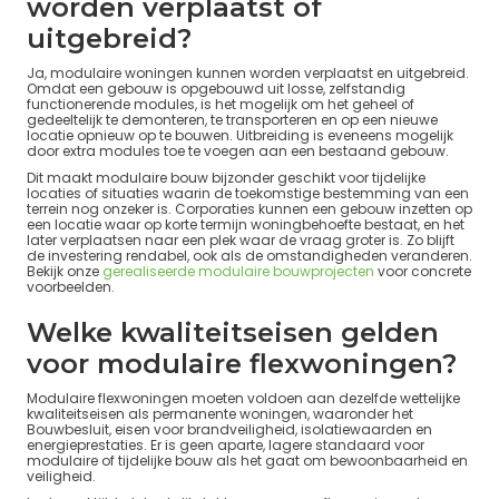
worden verplaatst of
uitgebreid?
Ja, modulaire woningen kunnen worden verplaatst en uitgebreid.
Omdat een gebouw is opgebouwd uit losse, zelfstandig
functionerende modules, is het mogelijk om het geheel of
gedeeltelijk te demonteren, te transporteren en op een nieuwe
locatie opnieuw op te bouwen. Uitbreiding is eveneens mogelijk
door extra modules toe te voegen aan een bestaand gebouw.
Dit maakt modulaire bouw bijzonder geschikt voor tijdelijke
locaties of situaties waarin de toekomstige bestemming van een
terrein nog onzeker is. Corporaties kunnen een gebouw inzetten op
een locatie waar op korte termijn woningbehoefte bestaat, en het
later verplaatsen naar een plek waar de vraag groter is. Zo blijft
de investering rendabel, ook als de omstandigheden veranderen.
Bekijk onze
gerealiseerde modulaire bouwprojecten
voor concrete
voorbeelden.
Welke kwaliteitseisen gelden
voor modulaire flexwoningen?
Modulaire flexwoningen moeten voldoen aan dezelfde wettelijke
kwaliteitseisen als permanente woningen, waaronder het
Bouwbesluit, eisen voor brandveiligheid, isolatiewaarden en
energieprestaties. Er is geen aparte, lagere standaard voor
modulaire of tijdelijke bouw als het gaat om bewoonbaarheid en
veiligheid.