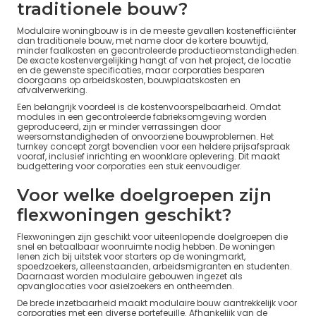
traditionele bouw?
Modulaire woningbouw is in de meeste gevallen kostenefficiënter
dan traditionele bouw, met name door de kortere bouwtijd,
minder faalkosten en gecontroleerde productieomstandigheden.
De exacte kostenvergelijking hangt af van het project, de locatie
en de gewenste specificaties, maar corporaties besparen
doorgaans op arbeidskosten, bouwplaatskosten en
afvalverwerking.
Een belangrijk voordeel is de kostenvoorspelbaarheid. Omdat
modules in een gecontroleerde fabrieksomgeving worden
geproduceerd, zijn er minder verrassingen door
weersomstandigheden of onvoorziene bouwproblemen. Het
turnkey concept zorgt bovendien voor een heldere prijsafspraak
vooraf, inclusief inrichting en woonklare oplevering. Dit maakt
budgettering voor corporaties een stuk eenvoudiger.
Voor welke doelgroepen zijn
flexwoningen geschikt?
Flexwoningen zijn geschikt voor uiteenlopende doelgroepen die
snel en betaalbaar woonruimte nodig hebben. De woningen
lenen zich bij uitstek voor starters op de woningmarkt,
spoedzoekers, alleenstaanden, arbeidsmigranten en studenten.
Daarnaast worden modulaire gebouwen ingezet als
opvanglocaties voor asielzoekers en ontheemden.
De brede inzetbaarheid maakt modulaire bouw aantrekkelijk voor
corporaties met een diverse portefeuille. Afhankelijk van de