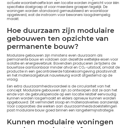
actuele woonbehoefte kan een locatie worden ingericht voor één
specifieke doelgroep of voor meerdere groepen tegelijk. De
woningen worden standaard gemeubileerd en woonklaar
opgeleverd, wat de instroom voor bewoners laagdrempelig
maakt.
Hoe duurzaam zijn modulaire
gebouwen ten opzichte van
permanente bouw?
Modulaire gebouwen zijn minstens even duurzaam als
permanente bouw en voldoen aan dezelfde wettelijke eisen voor
isolatie en energieverbruik. Bovendien produceren ze tijdens de
bouwfase aantoonbaar minder afval en CO₂-uitstoot, omdat de
productie in een gecontroleerde fabrieksomgeving plaatsvindt
en het materiaalgebruik nauwkeurig wordt afgestemd op de
vraag.
Een extra duurzaamheidsvoordeel is de circulariteit van het
concept. Modulaire gebouwen zijn zo ontworpen dat ze aan het
einde van de gebruiksperiode op een locatie relatief eenvoudig
kunnen worden losgemaakt en elders opnieuw kunnen worden
opgebouwd. Dit vermindert sloop en materiaalverlies aanzienlijk.
Voor corporaties die werken aan duurzaamheidsdoelstellingen
past modulaire bouw goed binnen een langetermijnstrategie.
Kunnen modulaire woningen