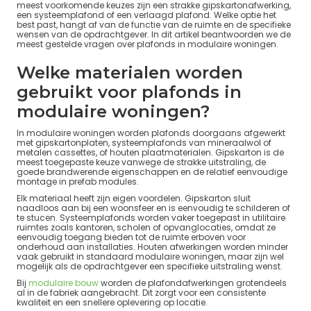
meest voorkomende keuzes zijn een strakke gipskartonafwerking,
een systeemplafond of een verlaagd plafond. Welke optie het
best past, hangt af van de functie van de ruimte en de specifieke
wensen van de opdrachtgever. In dit artikel beantwoorden we de
meest gestelde vragen over plafonds in modulaire woningen.
Welke materialen worden
gebruikt voor plafonds in
modulaire woningen?
In modulaire woningen worden plafonds doorgaans afgewerkt
met gipskartonplaten, systeemplafonds van mineraalwol of
metalen cassettes, of houten plaatmaterialen. Gipskarton is de
meest toegepaste keuze vanwege de strakke uitstraling, de
goede brandwerende eigenschappen en de relatief eenvoudige
montage in prefab modules.
Elk materiaal heeft zijn eigen voordelen. Gipskarton sluit
naadloos aan bij een woonsfeer en is eenvoudig te schilderen of
te stucen. Systeemplafonds worden vaker toegepast in utilitaire
ruimtes zoals kantoren, scholen of opvanglocaties, omdat ze
eenvoudig toegang bieden tot de ruimte erboven voor
onderhoud aan installaties. Houten afwerkingen worden minder
vaak gebruikt in standaard modulaire woningen, maar zijn wel
mogelijk als de opdrachtgever een specifieke uitstraling wenst.
Bij
modulaire bouw
worden de plafondafwerkingen grotendeels
al in de fabriek aangebracht. Dit zorgt voor een consistente
kwaliteit en een snellere oplevering op locatie.