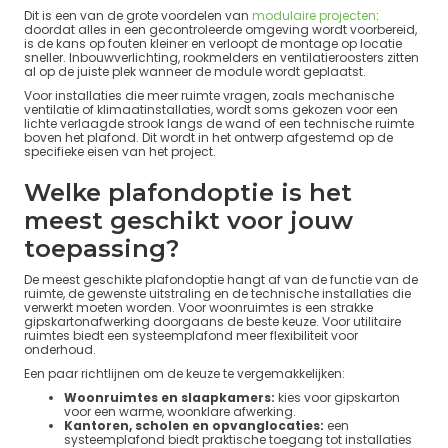
Dit is een van de grote voordelen van
modulaire projecten
:
doordat alles in een gecontroleerde omgeving wordt voorbereid,
is de kans op fouten kleiner en verloopt de montage op locatie
sneller. Inbouwverlichting, rookmelders en ventilatieroosters zitten
al op de juiste plek wanneer de module wordt geplaatst.
Voor installaties die meer ruimte vragen, zoals mechanische
ventilatie of klimaatinstallaties, wordt soms gekozen voor een
lichte verlaagde strook langs de wand of een technische ruimte
boven het plafond. Dit wordt in het ontwerp afgestemd op de
specifieke eisen van het project.
Welke plafondoptie is het
meest geschikt voor jouw
toepassing?
De meest geschikte plafondoptie hangt af van de functie van de
ruimte, de gewenste uitstraling en de technische installaties die
verwerkt moeten worden. Voor woonruimtes is een strakke
gipskartonafwerking doorgaans de beste keuze. Voor utilitaire
ruimtes biedt een systeemplafond meer flexibiliteit voor
onderhoud.
Een paar richtlijnen om de keuze te vergemakkelijken:
Woonruimtes en slaapkamers:
kies voor gipskarton
voor een warme, woonklare afwerking.
Kantoren, scholen en opvanglocaties:
een
systeemplafond biedt praktische toegang tot installaties