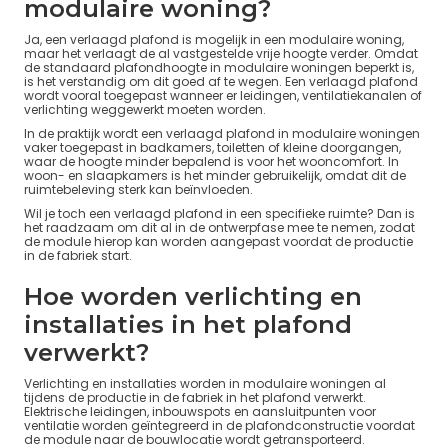
modulaire woning?
Ja, een verlaagd plafond is mogelijk in een modulaire woning,
maar het verlaagt de al vastgestelde vrije hoogte verder. Omdat
de standaard plafondhoogte in modulaire woningen beperkt is,
is het verstandig om dit goed af te wegen. Een verlaagd plafond
wordt vooral toegepast wanneer er leidingen, ventilatiekanalen of
verlichting weggewerkt moeten worden.
In de praktijk wordt een verlaagd plafond in modulaire woningen
vaker toegepast in badkamers, toiletten of kleine doorgangen,
waar de hoogte minder bepalend is voor het wooncomfort. In
woon- en slaapkamers is het minder gebruikelijk, omdat dit de
ruimtebeleving sterk kan beïnvloeden.
Wil je toch een verlaagd plafond in een specifieke ruimte? Dan is
het raadzaam om dit al in de ontwerpfase mee te nemen, zodat
de module hierop kan worden aangepast voordat de productie
in de fabriek start.
Hoe worden verlichting en
installaties in het plafond
verwerkt?
Verlichting en installaties worden in modulaire woningen al
tijdens de productie in de fabriek in het plafond verwerkt.
Elektrische leidingen, inbouwspots en aansluitpunten voor
ventilatie worden geïntegreerd in de plafondconstructie voordat
de module naar de bouwlocatie wordt getransporteerd.