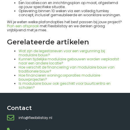
Een locatiescan en inrichtingsplan op maat, afgestemd
op jouw specifieke situatie.
Oplevering binnen 10 weken via een volledig turnkey
concept, inclusief gemeubileerde en woonklare woningen.
Wil je weten welke plafondopties het best passen bij jouw project?
Plan een afspraak
met Flexibilistay en we denken graag
vrijblijvend met je mee.
Gerelateerde artikelen
Wat zijn de legestarieven voor een vergunning bij
modulaire bouw?
Kunnen tijdelijke modulaire gebouwen worden verplaatst
naar een andere locatie?
Hoe verschilt de financiering van modulaire bouw van
traditionele bouw?
Hoe financieren woningcorporaties modulaire
bouwprojecten?
Is modulaire bouw ook geschikt voor buurtcentra en
scholen?
Contact
info@flexibilistay.nl