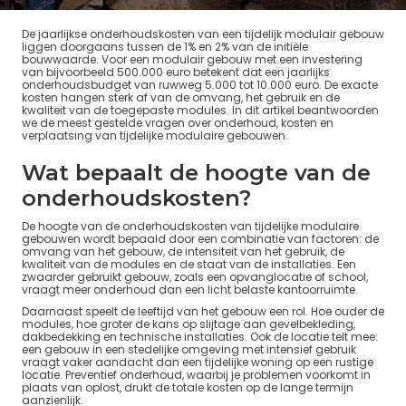
De jaarlijkse onderhoudskosten van een tijdelijk modulair gebouw
liggen doorgaans tussen de 1% en 2% van de initiële
bouwwaarde. Voor een modulair gebouw met een investering
van bijvoorbeeld 500.000 euro betekent dat een jaarlijks
onderhoudsbudget van ruwweg 5.000 tot 10.000 euro. De exacte
kosten hangen sterk af van de omvang, het gebruik en de
kwaliteit van de toegepaste modules. In dit artikel beantwoorden
we de meest gestelde vragen over onderhoud, kosten en
verplaatsing van tijdelijke modulaire gebouwen.
Wat bepaalt de hoogte van de
onderhoudskosten?
De hoogte van de onderhoudskosten van tijdelijke modulaire
gebouwen wordt bepaald door een combinatie van factoren: de
omvang van het gebouw, de intensiteit van het gebruik, de
kwaliteit van de modules en de staat van de installaties. Een
zwaarder gebruikt gebouw, zoals een opvanglocatie of school,
vraagt meer onderhoud dan een licht belaste kantoorruimte.
Daarnaast speelt de leeftijd van het gebouw een rol. Hoe ouder de
modules, hoe groter de kans op slijtage aan gevelbekleding,
dakbedekking en technische installaties. Ook de locatie telt mee:
een gebouw in een stedelijke omgeving met intensief gebruik
vraagt vaker aandacht dan een tijdelijke woning op een rustige
locatie. Preventief onderhoud, waarbij je problemen voorkomt in
plaats van oplost, drukt de totale kosten op de lange termijn
aanzienlijk.