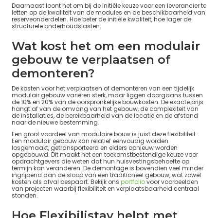
Daarnaast loont het om bij de initiële keuze voor een leverancier te
letten op de kwaliteit van de modules en de beschikbaarheid van
reserveonderdelen. Hoe beter de initiële kwaliteit, hoe lager de
structurele onderhoudslasten.
Wat kost het om een modulair
gebouw te verplaatsen of
demonteren?
De kosten voor het verplaatsen of demonteren van een tijdelijk
modulair gebouw variëren sterk, maar liggen doorgaans tussen
de 10% en 20% van de oorspronkelijke bouwkosten. De exacte prijs
hangt af van de omvang van het gebouw, de complexiteit van
de installaties, de bereikbaarheid van de locatie en de afstand
naar de nieuwe bestemming.
Een groot voordeel van modulaire bouw is juist deze flexibiliteit.
Een modulair gebouw kan relatief eenvoudig worden
losgemaakt, getransporteerd en elders opnieuw worden
opgebouwd. Dit maakt het een toekomstbestendige keuze voor
opdrachtgevers die weten dat hun huisvestingsbehoefte op
termijn kan veranderen. De demontage is bovendien veel minder
ingrijpend dan de sloop van een traditioneel gebouw, wat zowel
kosten als afval bespaart. Bekijk ons
portfolio
voor voorbeelden
van projecten waarbij flexibiliteit en verplaatsbaarheid centraal
stonden.
Hoe Flexibilistay helpt met