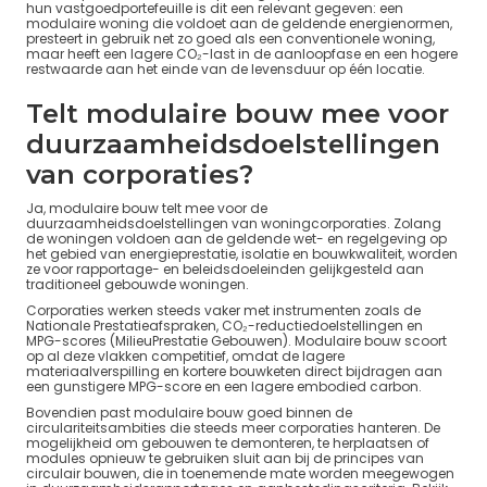
hun vastgoedportefeuille is dit een relevant gegeven: een
modulaire woning die voldoet aan de geldende energienormen,
presteert in gebruik net zo goed als een conventionele woning,
maar heeft een lagere CO₂-last in de aanloopfase en een hogere
restwaarde aan het einde van de levensduur op één locatie.
Telt modulaire bouw mee voor
duurzaamheidsdoelstellingen
van corporaties?
Ja, modulaire bouw telt mee voor de
duurzaamheidsdoelstellingen van woningcorporaties. Zolang
de woningen voldoen aan de geldende wet- en regelgeving op
het gebied van energieprestatie, isolatie en bouwkwaliteit, worden
ze voor rapportage- en beleidsdoeleinden gelijkgesteld aan
traditioneel gebouwde woningen.
Corporaties werken steeds vaker met instrumenten zoals de
Nationale Prestatieafspraken, CO₂-reductiedoelstellingen en
MPG-scores (MilieuPrestatie Gebouwen). Modulaire bouw scoort
op al deze vlakken competitief, omdat de lagere
materiaalverspilling en kortere bouwketen direct bijdragen aan
een gunstigere MPG-score en een lagere embodied carbon.
Bovendien past modulaire bouw goed binnen de
circulariteitsambities die steeds meer corporaties hanteren. De
mogelijkheid om gebouwen te demonteren, te herplaatsen of
modules opnieuw te gebruiken sluit aan bij de principes van
circulair bouwen, die in toenemende mate worden meegewogen