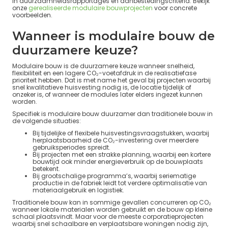
in duurzaamheidsrapportages en aanbestedingscriteria. Bekijk
onze
gerealiseerde modulaire bouwprojecten
voor concrete
voorbeelden.
Wanneer is modulaire bouw de
duurzamere keuze?
Modulaire bouw is de duurzamere keuze wanneer snelheid,
flexibiliteit en een lagere CO₂-voetafdruk in de realisatiefase
prioriteit hebben. Dat is met name het geval bij projecten waarbij
snel kwalitatieve huisvesting nodig is, de locatie tijdelijk of
onzeker is, of wanneer de modules later elders ingezet kunnen
worden.
Specifiek is modulaire bouw duurzamer dan traditionele bouw in
de volgende situaties:
Bij tijdelijke of flexibele huisvestingsvraagstukken, waarbij
herplaatsbaarheid de CO₂-investering over meerdere
gebruiksperiodes spreidt.
Bij projecten met een strakke planning, waarbij een kortere
bouwtijd ook minder energieverbruik op de bouwplaats
betekent.
Bij grootschalige programma’s, waarbij seriematige
productie in de fabriek leidt tot verdere optimalisatie van
materiaalgebruik en logistiek.
Traditionele bouw kan in sommige gevallen concurreren op CO₂
wanneer lokale materialen worden gebruikt en de bouw op kleine
schaal plaatsvindt. Maar voor de meeste corporatieprojecten
waarbij snel schaalbare en verplaatsbare woningen nodig zijn,