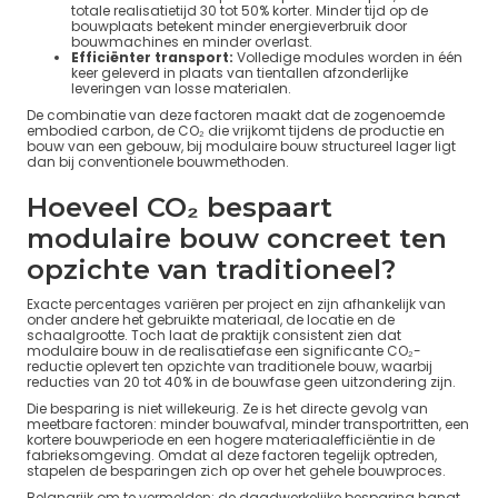
totale realisatietijd 30 tot 50% korter. Minder tijd op de
bouwplaats betekent minder energieverbruik door
bouwmachines en minder overlast.
Efficiënter transport:
Volledige modules worden in één
keer geleverd in plaats van tientallen afzonderlijke
leveringen van losse materialen.
De combinatie van deze factoren maakt dat de zogenoemde
embodied carbon, de CO₂ die vrijkomt tijdens de productie en
bouw van een gebouw, bij modulaire bouw structureel lager ligt
dan bij conventionele bouwmethoden.
Hoeveel CO₂ bespaart
modulaire bouw concreet ten
opzichte van traditioneel?
Exacte percentages variëren per project en zijn afhankelijk van
onder andere het gebruikte materiaal, de locatie en de
schaalgrootte. Toch laat de praktijk consistent zien dat
modulaire bouw in de realisatiefase een significante CO₂-
reductie oplevert ten opzichte van traditionele bouw, waarbij
reducties van 20 tot 40% in de bouwfase geen uitzondering zijn.
Die besparing is niet willekeurig. Ze is het directe gevolg van
meetbare factoren: minder bouwafval, minder transportritten, een
kortere bouwperiode en een hogere materiaalefficiëntie in de
fabrieksomgeving. Omdat al deze factoren tegelijk optreden,
stapelen de besparingen zich op over het gehele bouwproces.
Belangrijk om te vermelden: de daadwerkelijke besparing hangt