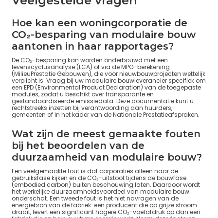
Veelgestelde vragen
Hoe kan een woningcorporatie de
CO₂-besparing van modulaire bouw
aantonen in haar rapportages?
De CO₂-besparing kan worden onderbouwd met een
levenscyclusanalyse (LCA) of via de MPG-berekening
(MilieuPrestatie Gebouwen), die voor nieuwbouwprojecten wettelijk
verplicht is. Vraag bij uw modulaire bouwleverancier specifiek om
een EPD (Environmental Product Declaration) van de toegepaste
modules, zodat u beschikt over transparante en
gestandaardiseerde emissiedata. Deze documentatie kunt u
rechtstreeks inzetten bij verantwoording aan huurders,
gemeenten of in het kader van de Nationale Prestatieafspraken.
Wat zijn de meest gemaakte fouten
bij het beoordelen van de
duurzaamheid van modulaire bouw?
Een veelgemaakte fout is dat corporaties alleen naar de
gebruiksfase kijken en de CO₂-uitstoot tijdens de bouwfase
(embodied carbon) buiten beschouwing laten. Daardoor wordt
het werkelijke duurzaamheidsvoordeel van modulaire bouw
onderschat. Een tweede fout is het niet navragen van de
energiebron van de fabriek: een producent die op grijze stroom
draait, levert een significant hogere CO₂-voetafdruk op dan een