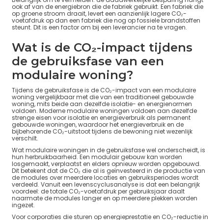
ook af van de energiebron die de fabriek gebruikt. Een fabriek die
op groene stroom draait, levert een aanzienlijk lagere CO₂-
voetafdruk op dan een fabriek die nog op fossiele brandstoffen
steunt. Dit is een factor om bij een leverancier na te vragen.
Wat is de CO₂-impact tijdens
de gebruiksfase van een
modulaire woning?
Tijdens de gebruiksfase is de CO₂-impact van een modulaire
woning vergelijkbaar met die van een traditioneel gebouwde
woning, mits beide aan dezelfde isolatie- en energienormen
voldoen. Moderne modulaire woningen voldoen aan dezelfde
strenge eisen voor isolatie en energieverbruik als permanent
gebouwde woningen, waardoor het energieverbruik en de
bijbehorende CO₂-uitstoot tijdens de bewoning niet wezenlijk
verschilt.
Wat modulaire woningen in de gebruiksfase wel onderscheidt, is
hun herbruikbaarheid. Een modulair gebouw kan worden
losgemaakt, verplaatst en elders opnieuw worden opgebouwd.
Dit betekent dat de CO₂ die al is geïnvesteerd in de productie van
de modules over meerdere locaties en gebruiksperiodes wordt
verdeeld. Vanuit een levenscyclusanalyse is dat een belangrijk
voordeel: de totale CO₂-voetafdruk per gebruiksjaar daalt
naarmate de modules langer en op meerdere plekken worden
ingezet.
Voor corporaties die sturen op energieprestatie en CO₂-reductie in