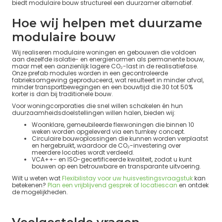
biedt modulaire bouw structureel een duurzamer alternatief.
Hoe wij helpen met duurzame
modulaire bouw
Wij realiseren modulaire woningen en gebouwen die voldoen
aan dezelfde isolatie- en energienormen als permanente bouw,
maar met een aanzienlijk lagere CO₂-last in de realisatiefase.
Onze prefab modules worden in een gecontroleerde
fabrieksomgeving geproduceerd, wat resulteert in minder afval,
minder transportbewegingen en een bouwtijd die 30 tot 50%
korter is dan bij traditionele bouw.
Voor woningcorporaties die snel willen schakelen én hun
duurzaamheidsdoelstellingen willen halen, bieden wij:
Woonklare, gemeubileerde flexwoningen die binnen 10
weken worden opgeleverd via een turnkey concept.
Circulaire bouwoplossingen die kunnen worden verplaatst
en hergebruikt, waardoor de CO₂-investering over
meerdere locaties wordt verdeeld.
VCA++- en ISO-gecertificeerde kwaliteit, zodat u kunt
bouwen op een betrouwbare en transparante uitvoering.
Wilt u weten wat
Flexibilistay voor uw huisvestingsvraagstuk
kan
betekenen?
Plan een vrijblijvend gesprek of locatiescan
en ontdek
de mogelijkheden.