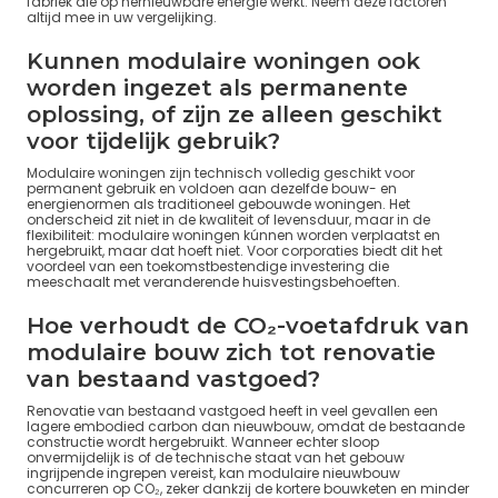
fabriek die op hernieuwbare energie werkt. Neem deze factoren
altijd mee in uw vergelijking.
Kunnen modulaire woningen ook
worden ingezet als permanente
oplossing, of zijn ze alleen geschikt
voor tijdelijk gebruik?
Modulaire woningen zijn technisch volledig geschikt voor
permanent gebruik en voldoen aan dezelfde bouw- en
energienormen als traditioneel gebouwde woningen. Het
onderscheid zit niet in de kwaliteit of levensduur, maar in de
flexibiliteit: modulaire woningen kúnnen worden verplaatst en
hergebruikt, maar dat hoeft niet. Voor corporaties biedt dit het
voordeel van een toekomstbestendige investering die
meeschaalt met veranderende huisvestingsbehoeften.
Hoe verhoudt de CO₂-voetafdruk van
modulaire bouw zich tot renovatie
van bestaand vastgoed?
Renovatie van bestaand vastgoed heeft in veel gevallen een
lagere embodied carbon dan nieuwbouw, omdat de bestaande
constructie wordt hergebruikt. Wanneer echter sloop
onvermijdelijk is of de technische staat van het gebouw
ingrijpende ingrepen vereist, kan modulaire nieuwbouw
concurreren op CO₂, zeker dankzij de kortere bouwketen en minder