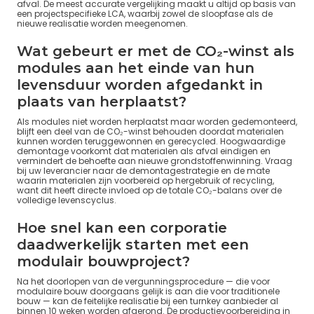
afval. De meest accurate vergelijking maakt u altijd op basis van
een projectspecifieke LCA, waarbij zowel de sloopfase als de
nieuwe realisatie worden meegenomen.
Wat gebeurt er met de CO₂-winst als
modules aan het einde van hun
levensduur worden afgedankt in
plaats van herplaatst?
Als modules niet worden herplaatst maar worden gedemonteerd,
blijft een deel van de CO₂-winst behouden doordat materialen
kunnen worden teruggewonnen en gerecycled. Hoogwaardige
demontage voorkomt dat materialen als afval eindigen en
vermindert de behoefte aan nieuwe grondstoffenwinning. Vraag
bij uw leverancier naar de demontagestrategie en de mate
waarin materialen zijn voorbereid op hergebruik of recycling,
want dit heeft directe invloed op de totale CO₂-balans over de
volledige levenscyclus.
Hoe snel kan een corporatie
daadwerkelijk starten met een
modulair bouwproject?
Na het doorlopen van de vergunningsprocedure — die voor
modulaire bouw doorgaans gelijk is aan die voor traditionele
bouw — kan de feitelijke realisatie bij een turnkey aanbieder al
binnen 10 weken worden afgerond. De productievoorbereiding in