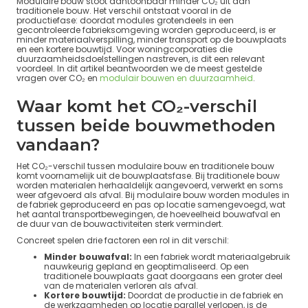
Modulaire bouw stoot aantoonbaar minder CO₂ uit dan
traditionele bouw. Het verschil ontstaat vooral in de
productiefase: doordat modules grotendeels in een
gecontroleerde fabrieksomgeving worden geproduceerd, is er
minder materiaalverspilling, minder transport op de bouwplaats
en een kortere bouwtijd. Voor woningcorporaties die
duurzaamheidsdoelstellingen nastreven, is dit een relevant
voordeel. In dit artikel beantwoorden we de meest gestelde
vragen over CO₂ en
modulair bouwen en duurzaamheid
.
Waar komt het CO₂-verschil
tussen beide bouwmethoden
vandaan?
Het CO₂-verschil tussen modulaire bouw en traditionele bouw
komt voornamelijk uit de bouwplaatsfase. Bij traditionele bouw
worden materialen herhaaldelijk aangevoerd, verwerkt en soms
weer afgevoerd als afval. Bij modulaire bouw worden modules in
de fabriek geproduceerd en pas op locatie samengevoegd, wat
het aantal transportbewegingen, de hoeveelheid bouwafval en
de duur van de bouwactiviteiten sterk vermindert.
Concreet spelen drie factoren een rol in dit verschil:
Minder bouwafval:
In een fabriek wordt materiaalgebruik
nauwkeurig gepland en geoptimaliseerd. Op een
traditionele bouwplaats gaat doorgaans een groter deel
van de materialen verloren als afval.
Kortere bouwtijd:
Doordat de productie in de fabriek en
de werkzaamheden op locatie parallel verlopen, is de