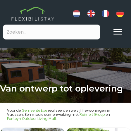
Van ontwerp tot oplevering
Voor de
Gemeente Epe
realiseerden we vijf flexwoningen in
Vaassen. Een mooie samenwerking met
Reimert Groep
en
Fonteyn Outdoor Living Mall
.