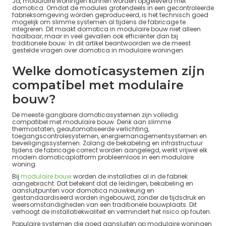
Ja, modulaire woningen kunnen worden opgeleverd met
domotica. Omdat de modules grotendeels in een gecontroleerde
fabrieksomgeving worden geproduceerd, is het technisch goed
mogelijk om slimme systemen al tijdens de fabricage te
integreren. Dit maakt domotica in modulaire bouw niet alleen
haalbaar, maar in veel gevallen ook efficiënter dan bij
traditionele bouw. In dit artikel beantwoorden we de meest
gestelde vragen over domotica in modulaire woningen.
Welke domoticasystemen zijn
compatibel met modulaire
bouw?
De meeste gangbare domoticasystemen zijn volledig
compatibel met modulaire bouw. Denk aan slimme
thermostaten, geautomatiseerde verlichting,
toegangscontrolesystemen, energiemanagementsystemen en
beveiligingssystemen. Zolang de bekabeling en infrastructuur
tijdens de fabricage correct worden aangelegd, werkt vrijwel elk
modern domoticaplatform probleemloos in een modulaire
woning.
Bij
modulaire bouw
worden de installaties al in de fabriek
aangebracht. Dat betekent dat de leidingen, bekabeling en
aansluitpunten voor domotica nauwkeurig en
gestandaardiseerd worden ingebouwd, zonder de tijdsdruk en
weersomstandigheden van een traditionele bouwplaats. Dit
verhoogt de installatiekwaliteit en vermindert het risico op fouten.
Populaire systemen die goed aansluiten op modulaire woningen