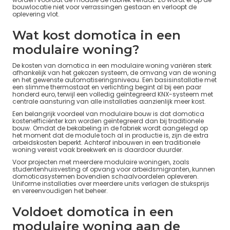
bouwlocatie niet voor verrassingen gestaan en verloopt de
oplevering vlot.
Wat kost domotica in een
modulaire woning?
De kosten van domotica in een modulaire woning variëren sterk
afhankelijk van het gekozen systeem, de omvang van de woning
en het gewenste automatiseringsniveau. Een basisinstallatie met
een slimme thermostaat en verlichting begint al bij een paar
honderd euro, terwijl een volledig geïntegreerd KNX-systeem met
centrale aansturing van alle installaties aanzienlijk meer kost.
Een belangrijk voordeel van modulaire bouw is dat domotica
kostenefficiënter kan worden geïntegreerd dan bij traditionele
bouw. Omdat de bekabeling in de fabriek wordt aangelegd op
het moment dat de module toch al in productie is, zijn de extra
arbeidskosten beperkt. Achteraf inbouwen in een traditionele
woning vereist vaak breekwerk en is daardoor duurder.
Voor projecten met meerdere modulaire woningen, zoals
studentenhuisvesting of opvang voor arbeidsmigranten, kunnen
domoticasystemen bovendien schaalvoordelen opleveren.
Uniforme installaties over meerdere units verlagen de stuksprijs
en vereenvoudigen het beheer.
Voldoet domotica in een
modulaire woning aan de