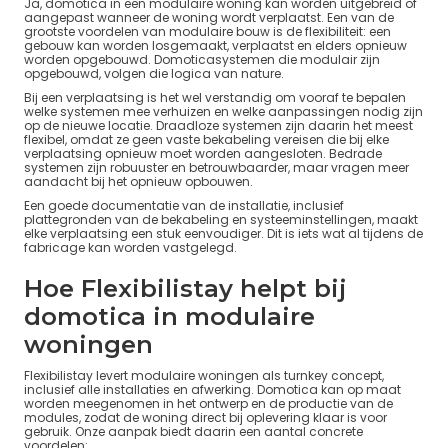
Ja, domotica in een modulaire woning kan worden uitgebreid of
aangepast wanneer de woning wordt verplaatst. Een van de
grootste voordelen van modulaire bouw is de flexibiliteit: een
gebouw kan worden losgemaakt, verplaatst en elders opnieuw
worden opgebouwd. Domoticasystemen die modulair zijn
opgebouwd, volgen die logica van nature.
Bij een verplaatsing is het wel verstandig om vooraf te bepalen
welke systemen mee verhuizen en welke aanpassingen nodig zijn
op de nieuwe locatie. Draadloze systemen zijn daarin het meest
flexibel, omdat ze geen vaste bekabeling vereisen die bij elke
verplaatsing opnieuw moet worden aangesloten. Bedrade
systemen zijn robuuster en betrouwbaarder, maar vragen meer
aandacht bij het opnieuw opbouwen.
Een goede documentatie van de installatie, inclusief
plattegronden van de bekabeling en systeeminstellingen, maakt
elke verplaatsing een stuk eenvoudiger. Dit is iets wat al tijdens de
fabricage kan worden vastgelegd.
Hoe Flexibilistay helpt bij
domotica in modulaire
woningen
Flexibilistay levert modulaire woningen als turnkey concept,
inclusief alle installaties en afwerking. Domotica kan op maat
worden meegenomen in het ontwerp en de productie van de
modules, zodat de woning direct bij oplevering klaar is voor
gebruik. Onze aanpak biedt daarin een aantal concrete
voordelen: