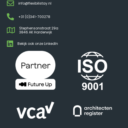
info@flexibilistay.nl
+31 (0)341-700278
Stephensonstraat 29a
3846 AK Harderwijk
Bekijk ook onze LinkedIn