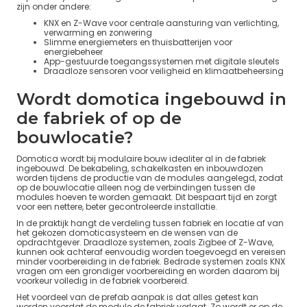
zijn onder andere:
KNX en Z-Wave voor centrale aansturing van verlichting,
verwarming en zonwering
Slimme energiemeters en thuisbatterijen voor
energiebeheer
App-gestuurde toegangssystemen met digitale sleutels
Draadloze sensoren voor veiligheid en klimaatbeheersing
Wordt domotica ingebouwd in
de fabriek of op de
bouwlocatie?
Domotica wordt bij modulaire bouw idealiter al in de fabriek
ingebouwd. De bekabeling, schakelkasten en inbouwdozen
worden tijdens de productie van de modules aangelegd, zodat
op de bouwlocatie alleen nog de verbindingen tussen de
modules hoeven te worden gemaakt. Dit bespaart tijd en zorgt
voor een nettere, beter gecontroleerde installatie.
In de praktijk hangt de verdeling tussen fabriek en locatie af van
het gekozen domoticasysteem en de wensen van de
opdrachtgever. Draadloze systemen, zoals Zigbee of Z-Wave,
kunnen ook achteraf eenvoudig worden toegevoegd en vereisen
minder voorbereiding in de fabriek. Bedrade systemen zoals KNX
vragen om een grondiger voorbereiding en worden daarom bij
voorkeur volledig in de fabriek voorbereid.
Het voordeel van de prefab aanpak is dat alles getest kan
worden voordat de module de fabriek verlaat. Zo wordt er op de