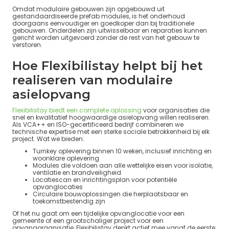
Omdat modulaire gebouwen zijn opgebouwd uit
gestandaardiseerde prefab modules, is het onderhoud
doorgaans eenvoudiger en goedkoper dan bij traditionele
gebouwen. Onderdelen zijn uitwisselbaar en reparaties kunnen
gericht worden uitgevoerd zonder de rest van het gebouw te
verstoren.
Hoe Flexibilistay helpt bij het
realiseren van modulaire
asielopvang
Flexibilistay biedt een complete oplossing
voor organisaties die
snel en kwalitatief hoogwaardige asielopvang willen realiseren.
Als VCA++ en ISO-gecertificeerd bedrijf combineren we
technische expertise met een sterke sociale betrokkenheid bij elk
project. Wat we bieden:
Turnkey oplevering binnen 10 weken, inclusief inrichting en
woonklare oplevering
Modules die voldoen aan alle wettelijke eisen voor isolatie,
ventilatie en brandveiligheid
Locatiescan en inrichtingsplan voor potentiële
opvanglocaties
Circulaire bouwoplossingen die herplaatsbaar en
toekomstbestendig zijn
Of het nu gaat om een tijdelijke opvanglocatie voor een
gemeente of een grootschaliger project voor een
opvangorganisatie, Flexibilistay denkt actief mee vanaf de eerste