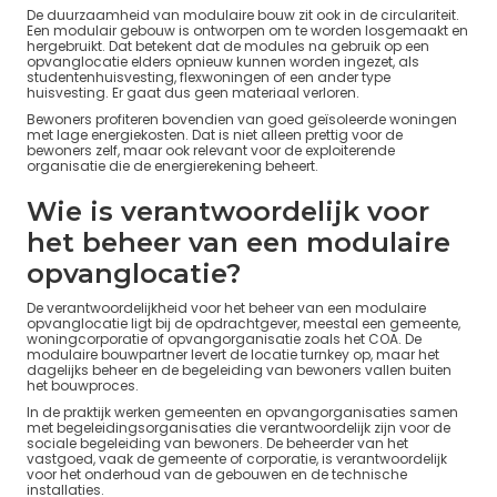
De duurzaamheid van modulaire bouw zit ook in de circulariteit.
Een modulair gebouw is ontworpen om te worden losgemaakt en
hergebruikt. Dat betekent dat de modules na gebruik op een
opvanglocatie elders opnieuw kunnen worden ingezet, als
studentenhuisvesting, flexwoningen of een ander type
huisvesting. Er gaat dus geen materiaal verloren.
Bewoners profiteren bovendien van goed geïsoleerde woningen
met lage energiekosten. Dat is niet alleen prettig voor de
bewoners zelf, maar ook relevant voor de exploiterende
organisatie die de energierekening beheert.
Wie is verantwoordelijk voor
het beheer van een modulaire
opvanglocatie?
De verantwoordelijkheid voor het beheer van een modulaire
opvanglocatie ligt bij de opdrachtgever, meestal een gemeente,
woningcorporatie of opvangorganisatie zoals het COA. De
modulaire bouwpartner levert de locatie turnkey op, maar het
dagelijks beheer en de begeleiding van bewoners vallen buiten
het bouwproces.
In de praktijk werken gemeenten en opvangorganisaties samen
met begeleidingsorganisaties die verantwoordelijk zijn voor de
sociale begeleiding van bewoners. De beheerder van het
vastgoed, vaak de gemeente of corporatie, is verantwoordelijk
voor het onderhoud van de gebouwen en de technische
installaties.