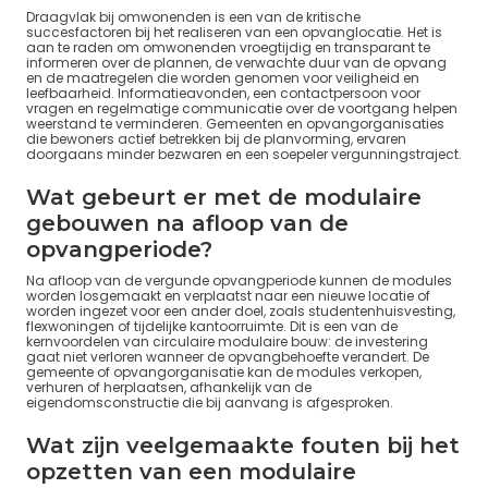
Draagvlak bij omwonenden is een van de kritische
succesfactoren bij het realiseren van een opvanglocatie. Het is
aan te raden om omwonenden vroegtijdig en transparant te
informeren over de plannen, de verwachte duur van de opvang
en de maatregelen die worden genomen voor veiligheid en
leefbaarheid. Informatieavonden, een contactpersoon voor
vragen en regelmatige communicatie over de voortgang helpen
weerstand te verminderen. Gemeenten en opvangorganisaties
die bewoners actief betrekken bij de planvorming, ervaren
doorgaans minder bezwaren en een soepeler vergunningstraject.
Wat gebeurt er met de modulaire
gebouwen na afloop van de
opvangperiode?
Na afloop van de vergunde opvangperiode kunnen de modules
worden losgemaakt en verplaatst naar een nieuwe locatie of
worden ingezet voor een ander doel, zoals studentenhuisvesting,
flexwoningen of tijdelijke kantoorruimte. Dit is een van de
kernvoordelen van circulaire modulaire bouw: de investering
gaat niet verloren wanneer de opvangbehoefte verandert. De
gemeente of opvangorganisatie kan de modules verkopen,
verhuren of herplaatsen, afhankelijk van de
eigendomsconstructie die bij aanvang is afgesproken.
Wat zijn veelgemaakte fouten bij het
opzetten van een modulaire