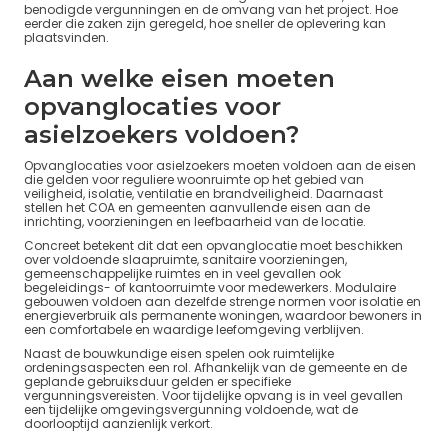
benodigde vergunningen en de omvang van het project. Hoe
eerder die zaken zijn geregeld, hoe sneller de oplevering kan
plaatsvinden.
Aan welke eisen moeten
opvanglocaties voor
asielzoekers voldoen?
Opvanglocaties voor asielzoekers moeten voldoen aan de eisen
die gelden voor reguliere woonruimte op het gebied van
veiligheid, isolatie, ventilatie en brandveiligheid. Daarnaast
stellen het COA en gemeenten aanvullende eisen aan de
inrichting, voorzieningen en leefbaarheid van de locatie.
Concreet betekent dit dat een opvanglocatie moet beschikken
over voldoende slaapruimte, sanitaire voorzieningen,
gemeenschappelijke ruimtes en in veel gevallen ook
begeleidings- of kantoorruimte voor medewerkers. Modulaire
gebouwen voldoen aan dezelfde strenge normen voor isolatie en
energieverbruik als permanente woningen, waardoor bewoners in
een comfortabele en waardige leefomgeving verblijven.
Naast de bouwkundige eisen spelen ook ruimtelijke
ordeningsaspecten een rol. Afhankelijk van de gemeente en de
geplande gebruiksduur gelden er specifieke
vergunningsvereisten. Voor tijdelijke opvang is in veel gevallen
een tijdelijke omgevingsvergunning voldoende, wat de
doorlooptijd aanzienlijk verkort.