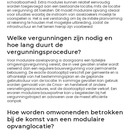
schaalbaarheid. Extra modules kunnen relatief eenvoudig
worden toegevoegd aan een bestaande locatie, mits de locatie
en vergunning dit toelaten. Dit maakt modulaire opvang ideaal
voor situaties waarbij de instroom van asielzoekers moeilijk te
voorspellen is. Het is wel verstandig om bij de initiële planvorming
al rekening te houden met mogelijke uitbreiding, zodat de
infrastructuur en het terrein hierop zijn voorbereid.
Welke vergunningen zijn nodig en
hoe lang duurt de
vergunningsprocedure?
Voor modulaire asielopvang is doorgaans een tijdelijke
omgevingsvergunning vereist, die in veel gevallen sneller wordt
verleend dan een reguliere bouwvergunning voor permanente
bebouwing. De exacte doorlooptijd verschilt per gemeente en is
afhankelijk van het bestemmingsplan en de geplande
gebruiksduur van de locatie. In sommige gevallen kan gebruik
worden gemaakt van de Crisis- en herstelwet of andere
versnellingsprocedures, wat de doorlooptijd verder verkort. Een
ervaren modulaire bouwpartner kan u begeleiden bij het
vergunningstraject en adviseren over de meest efficiënte
aanpak.
Hoe worden omwonenden betrokken
bij de komst van een modulaire
opvanglocatie?