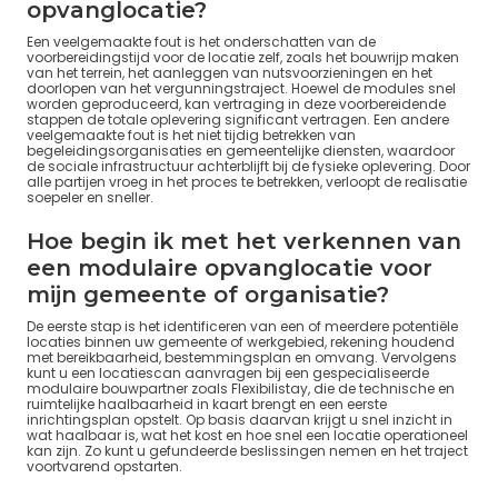
opvanglocatie?
Een veelgemaakte fout is het onderschatten van de
voorbereidingstijd voor de locatie zelf, zoals het bouwrijp maken
van het terrein, het aanleggen van nutsvoorzieningen en het
doorlopen van het vergunningstraject. Hoewel de modules snel
worden geproduceerd, kan vertraging in deze voorbereidende
stappen de totale oplevering significant vertragen. Een andere
veelgemaakte fout is het niet tijdig betrekken van
begeleidingsorganisaties en gemeentelijke diensten, waardoor
de sociale infrastructuur achterblijft bij de fysieke oplevering. Door
alle partijen vroeg in het proces te betrekken, verloopt de realisatie
soepeler en sneller.
Hoe begin ik met het verkennen van
een modulaire opvanglocatie voor
mijn gemeente of organisatie?
De eerste stap is het identificeren van een of meerdere potentiële
locaties binnen uw gemeente of werkgebied, rekening houdend
met bereikbaarheid, bestemmingsplan en omvang. Vervolgens
kunt u een locatiescan aanvragen bij een gespecialiseerde
modulaire bouwpartner zoals Flexibilistay, die de technische en
ruimtelijke haalbaarheid in kaart brengt en een eerste
inrichtingsplan opstelt. Op basis daarvan krijgt u snel inzicht in
wat haalbaar is, wat het kost en hoe snel een locatie operationeel
kan zijn. Zo kunt u gefundeerde beslissingen nemen en het traject
voortvarend opstarten.