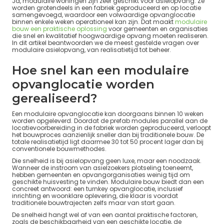
Ja, modulaire woningen zijn zeer geschikt voor asielopvang. Ze
worden grotendeels in een fabriek geproduceerd en op locatie
samengevoegd, waardoor een volwaardige opvanglocatie
binnen enkele weken operationeel kan zijn. Dat maakt
modulaire
bouw een praktische oplossing
voor gemeenten en organisaties
die snel en kwalitatief hoogwaardige opvang moeten realiseren.
In dit artikel beantwoorden we de meest gestelde vragen over
modulaire asielopvang, van realisatietijd tot beheer.
Hoe snel kan een modulaire
opvanglocatie worden
gerealiseerd?
Een modulaire opvanglocatie kan doorgaans binnen 10 weken
worden opgeleverd. Doordat de prefab modules parallel aan de
locatievoorbereiding in de fabriek worden geproduceerd, verloopt
het bouwproces aanzienlijk sneller dan bij traditionele bouw. De
totale realisatietijd ligt daarmee 30 tot 50 procent lager dan bij
conventionele bouwmethodes.
Die snelheid is bij asielopvang geen luxe, maar een noodzaak.
Wanneer de instroom van asielzoekers plotseling toeneemt,
hebben gemeenten en opvangorganisaties weinig tijd om
geschikte huisvesting te vinden. Modulaire bouw biedt dan een
concreet antwoord: een turnkey opvanglocatie, inclusief
inrichting en woonklare oplevering, die klaar is voordat
traditionele bouwtrajecten zelfs maar van start gaan.
De snelheid hangt wel af van een aantal praktische factoren,
zoals de beschikbaarheid van een geschikte locatie, de