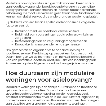
Modulaire opvanglocaties zijn geschikt voor een breed scala
aan locaties, waaronder braakliggende terreinen, voormalige
bedrijfspercelen, parkeerterreinen en locaties naast bestaande
bebouwing. De modules vereisen geen traditioneel fundament en
kunnen op relatief eenvoudige ondergronden worden geplaatst.
Bij de keuze van een locatie spelen onder andere de volgende
factoren een rol:
Bereikbaarheid via openbaar vervoer en fiets
Nabijheid van voorzieningen zoals scholen, winkels en
zorgcentra
Bestemmingsplan en vergunningsmogelijkheden
Draagvlak bij omwonenden en de gemeente
Om gemeenten en organisaties te ondersteunen bij de
locatiekeuze voert Flexibilistay op verzoek een locatiescan uit.
Daarin brengen we de technische en ruimtelijke haalbaarheid
van een potentiële locatie in kaart, inclusief een inrichtingsplan.
Zo weet een opdrachtgever vooraf wat mogelijk is en wat niet.
Hoe duurzaam zijn modulaire
woningen voor asielopvang?
Modulaire woningen zijn aanzienlijk duurzamer dan traditioneel
gebouwde opvanglocaties. Doordat de modules in een
gecontroleerde fabrieksomgeving worden geproduceerd,
ontstaat er minder bouwafval en is de CO2-uitstoot lager dan bij
conventionele bouwmethodes. Bovendien voldoen de woningen
aan dezelfde energienormen als permanente woningen.