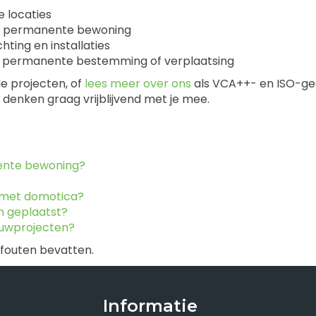
e locaties
or permanente bewoning
hting en installaties
ing, permanente bestemming of verplaatsing
e projecten, of
lees meer over ons
als VCA++- en ISO-gecer
denken graag vrijblijvend met je mee.
nente bewoning?
 met domotica?
n geplaatst?
ouwprojecten?
 fouten bevatten.
Informatie