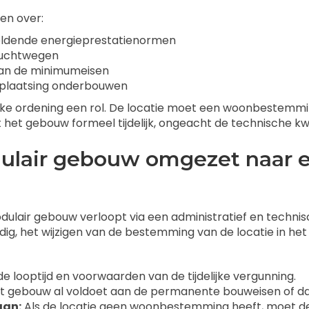
en over:
 geldende energieprestatienormen
luchtwegen
aan de minimumeisen
 plaatsing onderbouwen
jke ordening een rol. De locatie moet een woonbestemmin
t het gebouw formeel tijdelijk, ongeacht de technische kwa
odulair gebouw omgezet naar
ulair gebouw verloopt via een administratief en technis
dig, het wijzigen van de bestemming van de locatie in he
e looptijd en voorwaarden van de tijdelijke vergunning.
et gebouw al voldoet aan de permanente bouweisen of dat
aan:
Als de locatie geen woonbestemming heeft, moet 