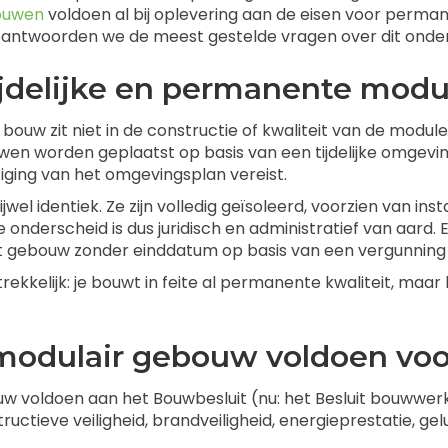
ouwen
voldoen al bij oplevering aan de eisen voor perm
el beantwoorden we de meest gestelde vragen over dit ond
tijdelijke en permanente mod
bouw zit niet in de constructie of kwaliteit van de modul
uwen worden geplaatst op basis van een tijdelijke omgev
iging van het omgevingsplan vereist.
jwel identiek. Ze zijn volledig geïsoleerd, voorzien van in
e onderscheid is dus juridisch en administratief van aard.
anent gebouw zonder einddatum op basis van een vergunning
ekkelijk: je bouwt in feite al permanente kwaliteit, maar 
 modulair gebouw voldoen vo
voldoen aan het Bouwbesluit (nu: het Besluit bouwwerk
ieve veiligheid, brandveiligheid, energieprestatie, geluid