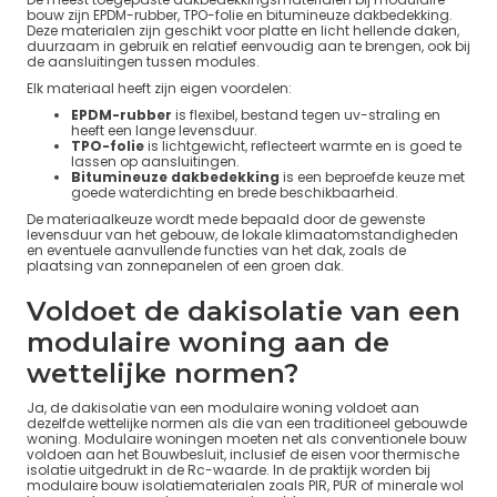
bouw zijn EPDM-rubber, TPO-folie en bitumineuze dakbedekking.
Deze materialen zijn geschikt voor platte en licht hellende daken,
duurzaam in gebruik en relatief eenvoudig aan te brengen, ook bij
de aansluitingen tussen modules.
Elk materiaal heeft zijn eigen voordelen:
EPDM-rubber
is flexibel, bestand tegen uv-straling en
heeft een lange levensduur.
TPO-folie
is lichtgewicht, reflecteert warmte en is goed te
lassen op aansluitingen.
Bitumineuze dakbedekking
is een beproefde keuze met
goede waterdichting en brede beschikbaarheid.
De materiaalkeuze wordt mede bepaald door de gewenste
levensduur van het gebouw, de lokale klimaatomstandigheden
en eventuele aanvullende functies van het dak, zoals de
plaatsing van zonnepanelen of een groen dak.
Voldoet de dakisolatie van een
modulaire woning aan de
wettelijke normen?
Ja, de dakisolatie van een modulaire woning voldoet aan
dezelfde wettelijke normen als die van een traditioneel gebouwde
woning. Modulaire woningen moeten net als conventionele bouw
voldoen aan het Bouwbesluit, inclusief de eisen voor thermische
isolatie uitgedrukt in de Rc-waarde. In de praktijk worden bij
modulaire bouw isolatiematerialen zoals PIR, PUR of minerale wol