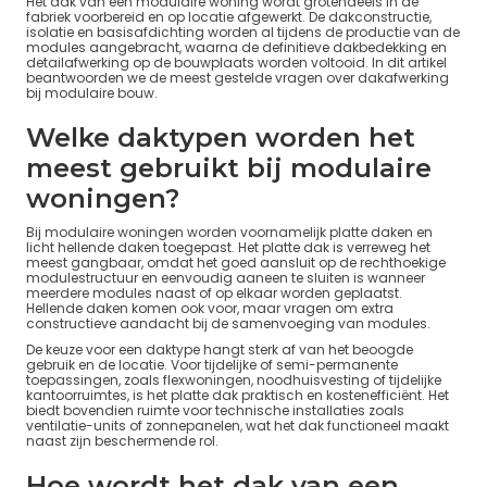
Het dak van een modulaire woning wordt grotendeels in de
fabriek voorbereid en op locatie afgewerkt. De dakconstructie,
isolatie en basisafdichting worden al tijdens de productie van de
modules aangebracht, waarna de definitieve dakbedekking en
detailafwerking op de bouwplaats worden voltooid. In dit artikel
beantwoorden we de meest gestelde vragen over dakafwerking
bij modulaire bouw.
Welke daktypen worden het
meest gebruikt bij modulaire
woningen?
Bij modulaire woningen worden voornamelijk platte daken en
licht hellende daken toegepast. Het platte dak is verreweg het
meest gangbaar, omdat het goed aansluit op de rechthoekige
modulestructuur en eenvoudig aaneen te sluiten is wanneer
meerdere modules naast of op elkaar worden geplaatst.
Hellende daken komen ook voor, maar vragen om extra
constructieve aandacht bij de samenvoeging van modules.
De keuze voor een daktype hangt sterk af van het beoogde
gebruik en de locatie. Voor tijdelijke of semi-permanente
toepassingen, zoals flexwoningen, noodhuisvesting of tijdelijke
kantoorruimtes, is het platte dak praktisch en kostenefficiënt. Het
biedt bovendien ruimte voor technische installaties zoals
ventilatie-units of zonnepanelen, wat het dak functioneel maakt
naast zijn beschermende rol.
Hoe wordt het dak van een