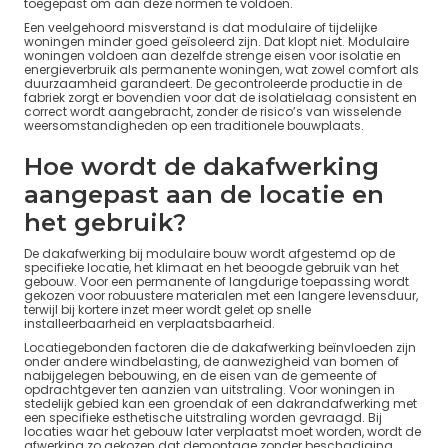
toegepast om aan deze normen te voldoen.
Een veelgehoord misverstand is dat modulaire of tijdelijke
woningen minder goed geïsoleerd zijn. Dat klopt niet. Modulaire
woningen voldoen aan dezelfde strenge eisen voor isolatie en
energieverbruik als permanente woningen, wat zowel comfort als
duurzaamheid garandeert. De gecontroleerde productie in de
fabriek zorgt er bovendien voor dat de isolatielaag consistent en
correct wordt aangebracht, zonder de risico’s van wisselende
weersomstandigheden op een traditionele bouwplaats.
Hoe wordt de dakafwerking
aangepast aan de locatie en
het gebruik?
De dakafwerking bij modulaire bouw wordt afgestemd op de
specifieke locatie, het klimaat en het beoogde gebruik van het
gebouw. Voor een permanente of langdurige toepassing wordt
gekozen voor robuustere materialen met een langere levensduur,
terwijl bij kortere inzet meer wordt gelet op snelle
installeerbaarheid en verplaatsbaarheid.
Locatiegebonden factoren die de dakafwerking beïnvloeden zijn
onder andere windbelasting, de aanwezigheid van bomen of
nabijgelegen bebouwing, en de eisen van de gemeente of
opdrachtgever ten aanzien van uitstraling. Voor woningen in
stedelijk gebied kan een groendak of een dakrandafwerking met
een specifieke esthetische uitstraling worden gevraagd. Bij
locaties waar het gebouw later verplaatst moet worden, wordt de
afwerking zo gekozen dat demontage zonder beschadiging