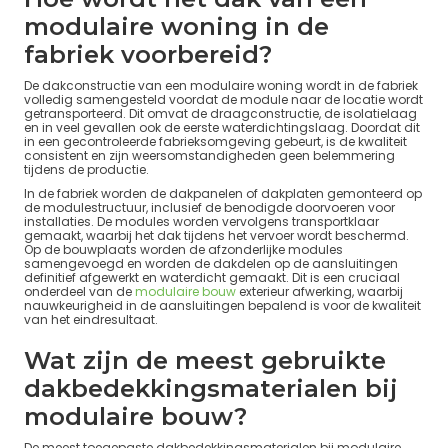
modulaire woning in de
fabriek voorbereid?
De dakconstructie van een modulaire woning wordt in de fabriek
volledig samengesteld voordat de module naar de locatie wordt
getransporteerd. Dit omvat de draagconstructie, de isolatielaag
en in veel gevallen ook de eerste waterdichtingslaag. Doordat dit
in een gecontroleerde fabrieksomgeving gebeurt, is de kwaliteit
consistent en zijn weersomstandigheden geen belemmering
tijdens de productie.
In de fabriek worden de dakpanelen of dakplaten gemonteerd op
de modulestructuur, inclusief de benodigde doorvoeren voor
installaties. De modules worden vervolgens transportklaar
gemaakt, waarbij het dak tijdens het vervoer wordt beschermd.
Op de bouwplaats worden de afzonderlijke modules
samengevoegd en worden de dakdelen op de aansluitingen
definitief afgewerkt en waterdicht gemaakt. Dit is een cruciaal
onderdeel van de
modulaire bouw
exterieur afwerking, waarbij
nauwkeurigheid in de aansluitingen bepalend is voor de kwaliteit
van het eindresultaat.
Wat zijn de meest gebruikte
dakbedekkingsmaterialen bij
modulaire bouw?
De meest toegepaste dakbedekkingsmaterialen bij modulaire