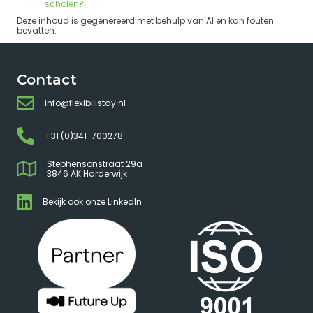
scholen?
Deze inhoud is gegenereerd met behulp van AI en kan fouten
bevatten.
Contact
info@flexibilistay.nl
+31 (0)341-700278
Stephensonstraat 29a
3846 AK Harderwijk
Bekijk ook onze LinkedIn