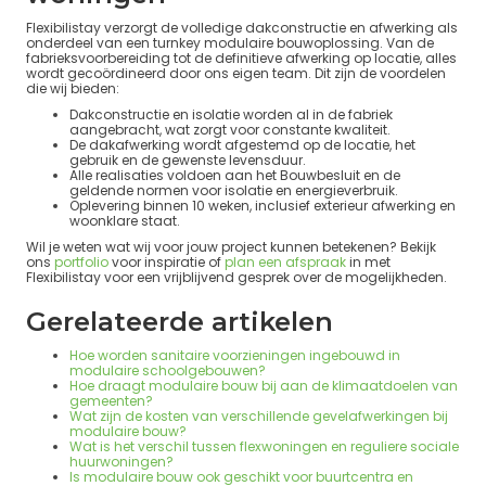
Flexibilistay verzorgt de volledige dakconstructie en afwerking als
onderdeel van een turnkey modulaire bouwoplossing. Van de
fabrieksvoorbereiding tot de definitieve afwerking op locatie, alles
wordt gecoördineerd door ons eigen team. Dit zijn de voordelen
die wij bieden:
Dakconstructie en isolatie worden al in de fabriek
aangebracht, wat zorgt voor constante kwaliteit.
De dakafwerking wordt afgestemd op de locatie, het
gebruik en de gewenste levensduur.
Alle realisaties voldoen aan het Bouwbesluit en de
geldende normen voor isolatie en energieverbruik.
Oplevering binnen 10 weken, inclusief exterieur afwerking en
woonklare staat.
Wil je weten wat wij voor jouw project kunnen betekenen? Bekijk
ons
portfolio
voor inspiratie of
plan een afspraak
in met
Flexibilistay voor een vrijblijvend gesprek over de mogelijkheden.
Gerelateerde artikelen
Hoe worden sanitaire voorzieningen ingebouwd in
modulaire schoolgebouwen?
Hoe draagt modulaire bouw bij aan de klimaatdoelen van
gemeenten?
Wat zijn de kosten van verschillende gevelafwerkingen bij
modulaire bouw?
Wat is het verschil tussen flexwoningen en reguliere sociale
huurwoningen?
Is modulaire bouw ook geschikt voor buurtcentra en