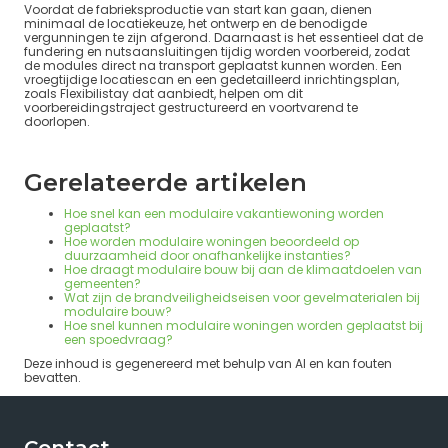
Voordat de fabrieksproductie van start kan gaan, dienen
minimaal de locatiekeuze, het ontwerp en de benodigde
vergunningen te zijn afgerond. Daarnaast is het essentieel dat de
fundering en nutsaansluitingen tijdig worden voorbereid, zodat
de modules direct na transport geplaatst kunnen worden. Een
vroegtijdige locatiescan en een gedetailleerd inrichtingsplan,
zoals Flexibilistay dat aanbiedt, helpen om dit
voorbereidingstraject gestructureerd en voortvarend te
doorlopen.
Gerelateerde artikelen
Hoe snel kan een modulaire vakantiewoning worden
geplaatst?
Hoe worden modulaire woningen beoordeeld op
duurzaamheid door onafhankelijke instanties?
Hoe draagt modulaire bouw bij aan de klimaatdoelen van
gemeenten?
Wat zijn de brandveiligheidseisen voor gevelmaterialen bij
modulaire bouw?
Hoe snel kunnen modulaire woningen worden geplaatst bij
een spoedvraag?
Deze inhoud is gegenereerd met behulp van AI en kan fouten
bevatten.
Contact