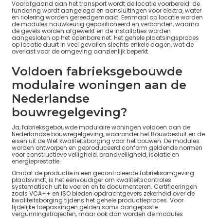
Voorafgaand aan het transport wordt de locatie voorbereid: de
fundering wordt aangelegd en aansluitingen voor elektra, water
en riolering worden gereedgemaakt. Eenmaal op locatie worden
de modules nauwkeurig gepositioneerd en verbonden, waarna
de gevels worden afgewerkt en de installaties worden
aangesloten op het openbare net. Het gehele plaatsingsproces
op locatie duurt in veel gevallen slechts enkele dagen, wat de
overlast voor de omgeving aanzienlijk beperkt.
Voldoen fabrieksgebouwde
modulaire woningen aan de
Nederlandse
bouwregelgeving?
Ja, fabrieksgebouwde modulaire woningen voldoen aan de
Nederlandse bouwregelgeving, waaronder het Bouwbesluit en de
eisen uit de Wet kwaliteitsborging voor het bouwen. De modules
worden ontworpen en geproduceerd conform geldende normen
voor constructieve veiligheid, brandveiligheid, isolatie en
energieprestatie.
Omdat de productie in een gecontroleerde fabrieksomgeving
plaatsvindt, is het eenvoudiger om kwaliteitscontroles
systematisch uit te voeren en te documenteren. Certificeringen
zoals VCA++ en ISO bieden opdrachtgevers zekerheid over de
kwaliteitsborging tijdens het gehele productieproces. Voor
tijdelijke toepassingen gelden soms aangepaste
vergunningstrajecten, maar ook dan worden de modules