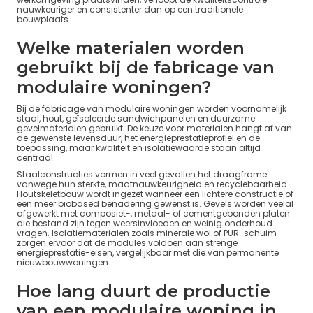
nauwkeuriger en consistenter dan op een traditionele
bouwplaats.
Welke materialen worden
gebruikt bij de fabricage van
modulaire woningen?
Bij de fabricage van modulaire woningen worden voornamelijk
staal, hout, geïsoleerde sandwichpanelen en duurzame
gevelmaterialen gebruikt. De keuze voor materialen hangt af van
de gewenste levensduur, het energieprestatieprofiel en de
toepassing, maar kwaliteit en isolatiewaarde staan altijd
centraal.
Staalconstructies vormen in veel gevallen het draagframe
vanwege hun sterkte, maatnauwkeurigheid en recyclebaarheid.
Houtskeletbouw wordt ingezet wanneer een lichtere constructie of
een meer biobased benadering gewenst is. Gevels worden veelal
afgewerkt met composiet-, metaal- of cementgebonden platen
die bestand zijn tegen weersinvloeden en weinig onderhoud
vragen. Isolatiematerialen zoals minerale wol of PUR-schuim
zorgen ervoor dat de modules voldoen aan strenge
energieprestatie-eisen, vergelijkbaar met die van permanente
nieuwbouwwoningen.
Hoe lang duurt de productie
van een modulaire woning in