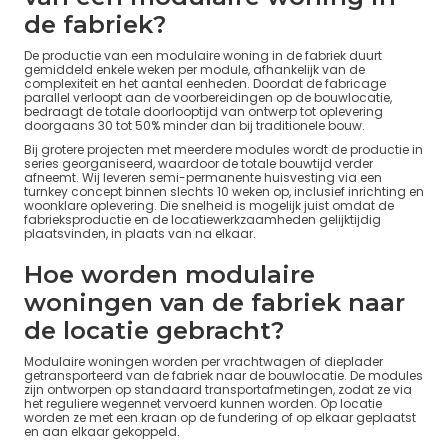
de fabriek?
De productie van een modulaire woning in de fabriek duurt
gemiddeld enkele weken per module, afhankelijk van de
complexiteit en het aantal eenheden. Doordat de fabricage
parallel verloopt aan de voorbereidingen op de bouwlocatie,
bedraagt de totale doorlooptijd van ontwerp tot oplevering
doorgaans 30 tot 50% minder dan bij traditionele bouw.
Bij grotere projecten met meerdere modules wordt de productie in
series georganiseerd, waardoor de totale bouwtijd verder
afneemt. Wij leveren semi-permanente huisvesting via een
turnkey concept binnen slechts 10 weken op, inclusief inrichting en
woonklare oplevering. Die snelheid is mogelijk juist omdat de
fabrieksproductie en de locatiewerkzaamheden gelijktijdig
plaatsvinden, in plaats van na elkaar.
Hoe worden modulaire
woningen van de fabriek naar
de locatie gebracht?
Modulaire woningen worden per vrachtwagen of dieplader
getransporteerd van de fabriek naar de bouwlocatie. De modules
zijn ontworpen op standaard transportafmetingen, zodat ze via
het reguliere wegennet vervoerd kunnen worden. Op locatie
worden ze met een kraan op de fundering of op elkaar geplaatst
en aan elkaar gekoppeld.