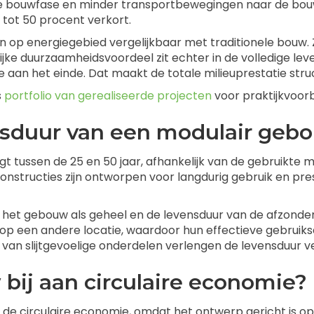
s de bouwfase en minder transportbewegingen naar de bo
 tot 50 procent verkort.
op energiegebied vergelijkbaar met traditionele bouw. Z
ke duurzaamheidsvoordeel zit echter in de volledige leve
n het einde. Dat maakt de totale milieuprestatie struc
s
portfolio van gerealiseerde projecten
voor praktijkvoor
nsduur van een modulair geb
t tussen de 25 en 50 jaar, afhankelijk van de gebruikte
tructies zijn ontworpen voor langdurig gebruik en pres
an het gebouw als geheel en de levensduur van de afzond
 op een andere locatie, waardoor hun effectieve gebruik
 van slijtgevoelige onderdelen verlengen de levensduur v
bij aan circulaire economie?
n de circulaire economie, omdat het ontwerp gericht is 