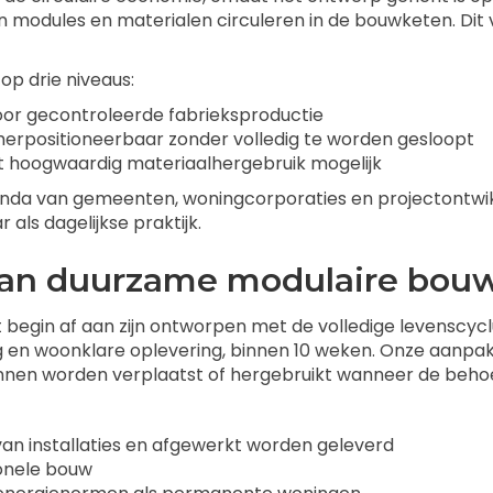
en modules en materialen circuleren in de bouwketen. Di
 op drie niveaus:
oor gecontroleerde fabrieksproductie
erpositioneerbaar zonder volledig te worden gesloopt
hoogwaardig materiaalhergebruik mogelijk
genda van gemeenten, woningcorporaties en projectontwi
als dagelijkse praktijk.
t aan duurzame modulaire bou
het begin af aan zijn ontworpen met de volledige levensc
ting en woonklare oplevering, binnen 10 weken. Onze aanp
unnen worden verplaatst of hergebruikt wanneer de beho
 van installaties en afgewerkt worden geleverd
ionele bouw