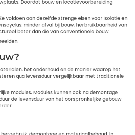
uwplaats. Doordat bouw en locatievoorbereiding
e voldoen aan dezelfde strenge eisen voor isolatie en
nscyclus: minder afval bij bouw, herbruikbaarheid van
tureel beter dan die van conventionele bouw.
beelden.
ouw?
 materialen, het onderhoud en de manier waarop het
teren qua levensduur vergelijkbaar met traditionele
erlijke modules. Modules kunnen ook na demontage
sduur de levensduur van het oorspronkelijke gebouw
erder.
op hergebruik, demontage en materiaalbehoud. In