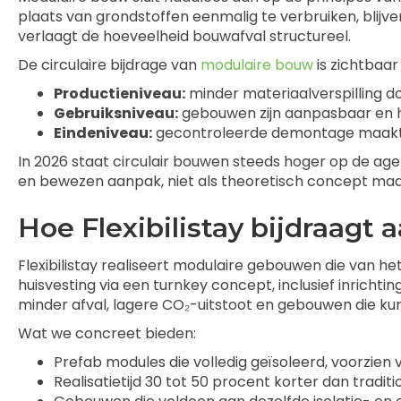
plaats van grondstoffen eenmalig te verbruiken, blijv
verlaagt de hoeveelheid bouwafval structureel.
De circulaire bijdrage van
modulaire bouw
is zichtbaar
Productieniveau:
minder materiaalverspilling d
Gebruiksniveau:
gebouwen zijn aanpasbaar en h
Eindeniveau:
gecontroleerde demontage maakt 
In 2026 staat circulair bouwen steeds hoger op de a
en bewezen aanpak, niet als theoretisch concept maar 
Hoe Flexibilistay bijdraag
Flexibilistay realiseert modulaire gebouwen die van 
huisvesting via een turnkey concept, inclusief inrich
minder afval, lagere CO₂-uitstoot en gebouwen die k
Wat we concreet bieden:
Prefab modules die volledig geïsoleerd, voorzien
Realisatietijd 30 tot 50 procent korter dan tradit