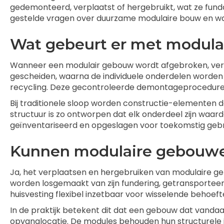
gedemonteerd, verplaatst of hergebruikt, wat ze fun
gestelde vragen over duurzame modulaire bouw en wat 
Wat gebeurt er met modula
Wanneer een modulair gebouw wordt afgebroken, verlo
gescheiden, waarna de individuele onderdelen worden
recycling. Deze gecontroleerde demontageprocedure zor
Bij traditionele sloop worden constructie-elementen 
structuur is zo ontworpen dat elk onderdeel zijn waa
geïnventariseerd en opgeslagen voor toekomstig gebruik
Kunnen modulaire gebouwen
Ja, het verplaatsen en hergebruiken van modulaire g
worden losgemaakt van zijn fundering, getransportee
huisvesting flexibel inzetbaar voor wisselende behoeft
In de praktijk betekent dit dat een gebouw dat vanda
opvanglocatie. De modules behouden hun structurele i