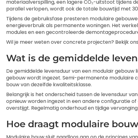
materiaalverspilling, een lagere CO₂-uitstoot tijden
parallel verlopen, wordt ook de totale bouwtijd met 30
Tijdens de gebruiksfase presteren modulaire gebouwen 
energieverbruik als permanente woningen. Het werkelij
modules en een gecontroleerde demontageprocedure aa
Wil je meer weten over concrete projecten? Bekijk on
Wat is de gemiddelde leve
De gemiddelde levensduur van een modulair gebouw lig
gebouw wordt ingezet. Semi-permanente modulaire cons
bouw van dezelfde kwaliteitsklasse.
Belangrijk is het onderscheid tussen de levensduur v
opnieuw worden ingezet in een andere configuratie of
overstijgt. Regelmatig onderhoud en tijdige vervanging
Hoe draagt modulaire bouw 
Modulaire bouw sluit naadloos aan op de principes va