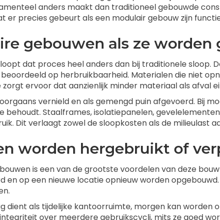
damenteel anders maakt dan traditioneel gebouwde constr
er precies gebeurt als een modulair gebouw zijn functie
ire gebouwen als ze worden 
opt dat proces heel anders dan bij traditionele sloop.
 beoordeeld op herbruikbaarheid. Materialen die niet op
gt ervoor dat aanzienlijk minder materiaal als afval ei
doorgaans vernield en als gemengd puin afgevoerd. Bij mo
rde behoudt. Staalframes, isolatiepanelen, gevelelemente
. Dit verlaagt zowel de sloopkosten als de milieulast aan
 worden hergebruikt of verp
ebouwen is een van de grootste voordelen van deze bou
rd en op een nieuwe locatie opnieuw worden opgebouwd.
en.
ag dient als tijdelijke kantoorruimte, morgen kan worden
ntegriteit over meerdere gebruikscycli, mits ze goed wo