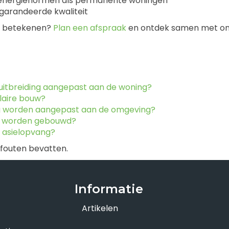
n energienormen als permanente woningen
garandeerde kwaliteit
an betekenen?
Plan een afspraak
en ontdek samen met ons 
uitbreiding aangepast aan de woning?
laire bouw?
ng worden aangepast aan de omgeving?
n worden gebouwd?
 asielopvang?
 fouten bevatten.
Informatie
Artikelen