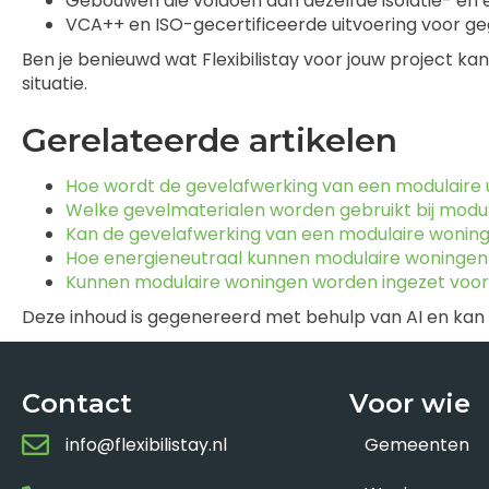
Gebouwen die voldoen aan dezelfde isolatie- e
VCA++ en ISO-gecertificeerde uitvoering voor ge
Ben je benieuwd wat Flexibilistay voor jouw project k
situatie.
Gerelateerde artikelen
Hoe wordt de gevelafwerking van een modulaire 
Welke gevelmaterialen worden gebruikt bij modu
Kan de gevelafwerking van een modulaire woni
Hoe energieneutraal kunnen modulaire woninge
Kunnen modulaire woningen worden ingezet voor
Deze inhoud is gegenereerd met behulp van AI en kan
Contact
Voor wie
info@flexibilistay.nl
Gemeenten