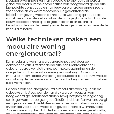
Modulaire woningen kunnen volledig energieneutraal worden
gebouwd door slimme combinaties van hoogwaardige isolatie,
luchtdichte constructie en hernieuwbare energiebronnen zoals
zonnepanelen en warmtepompen. De gecontroleerde
fabrieksomgeving waarin de modules worden geproduceerd,
maakt een consistente bouwkwaliteit mogelijk die bij traditionele
bouw op locatie moeilijker te garanderen is. In dit artikel
beantwoorden we de meest gestelde vragen over energieneutrale
modulaire bouw.
Welke technieken maken een
modulaire woning
energieneutraal?
Een modulaire woning wordt energieneutraal door een
combinatie van uitstekende isolatie, een luchtdichte schil,
gebalanceerde ventilatie met warmteterugwinning en de
integratie van hernieuwbare energieopwekking. Doordat de
modules in een fabriek worden geproduceerd, is de bouwkwaliteit
nauwkeurig te beheersen, wat thermische bruggen en luchtlekken
sterk vermindert.
De basis van een energieneutrale modulaire woning ligt in de
gebouwschil. Vloer, wanden en dak worden voorzien van
hoogwaardige isolatiematerialen, terwijl kozijnen en beglazing
een lage warmtedoorgangscoëfficiënt hebben. Aanvullend zorgt
een gebalanceerd ventilatiesysteem met warmteterugwinning
ervoor dat verse lucht wordt aangevoerd zonder warmteverlies.
Zonnepanelen op het dak dekken de resterende energiebehoefte,
en een warmtepomp vervangt de traditionele cv-ketel. Samen