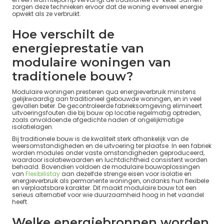
zorgen deze technieken ervoor dat de woning evenveel energie
opwekt als ze verbruikt.
Hoe verschilt de
energieprestatie van
modulaire woningen van
traditionele bouw?
Modulaire woningen presteren qua energieverbruik minstens
gelijkwaardig aan traditioneel gebouwde woningen, en in veel
gevallen beter. De gecontroleerde fabrieksomgeving elimineert
uitvoeringsfouten die bij bouw op locatie regelmatig optreden,
zoals onvoldoende afgedichte naden of ongelijkmatige
isolatielagen.
Bij traditionele bouw is de kwaliteit sterk afhankelijk van de
weersomstandigheden en de uitvoering ter plaatse. In een fabriek
worden modules onder vaste omstandigheden geproduceerd,
waardoor isolatiewaarden en luchtdichtheid consistent worden
behaald. Bovendien voldoen de modulaire bouwoplossingen
van
Flexibilistay
aan dezelfde strenge eisen voor isolatie en
energieverbruik als permanente woningen, ondanks hun flexibele
en verplaatsbare karakter. Dit maakt modulaire bouw tot een
serieus alternatief voor wie duurzaamheid hoog in het vaandel
heeft.
Welke energiebronnen worden