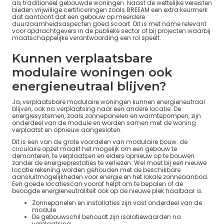
als traditioneel gebouwde woningen. Naast de wettelijke vereisten
bieden vrijwillige certificeringen zoals BREEAM een extra keurmerk
dat aantoont dat een gebouw op meerdere
duurzaamheidsaspecten goed scoort. Dit is met name relevant
voor opdrachtgevers in de publieke sector of bij projecten waarbij
maatschappelijke verantwoording een rol speelt.
Kunnen verplaatsbare
modulaire woningen ook
energieneutraal blijven?
Ja, verplaatsbare modulaire woningen kunnen energieneutraal
blijven, ook na verplaatsing naar een andere locatie. De
energiesystemen, zoals zonnepanelen en warmtepompen, zijn
onderdeel van de module en worden samen met de woning
verplaatst en opnieuw aangesloten.
Dit is een van de grote voordelen van modulaire bouw: de
circulaire opzet maakt het mogelijk om een gebouw te
demonteren, te verplaatsen en elders opnieuw op te bouwen
zonder de energieprestaties te verliezen. Wel moet bij een nieuwe
locatie rekening worden gehouden met de beschikbare
aansluitmogelijkheden voor energie en het lokale zonneaanbod.
Een goede locatiescan vooraf helpt om te bepalen of de
beoogde energieneutraliteit ook op de nieuwe plek haalbaar is.
Zonnepanelen en installaties zijn vast onderdeel van de
module
De gebouwschil behoudt zijn isolatiewaarden na
verplaatsing