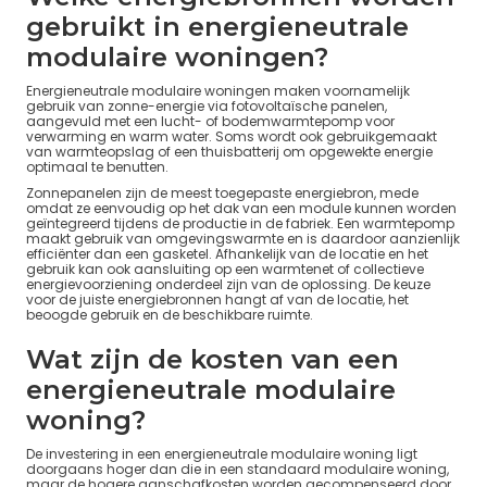
gebruikt in energieneutrale
modulaire woningen?
Energieneutrale modulaire woningen maken voornamelijk
gebruik van zonne-energie via fotovoltaïsche panelen,
aangevuld met een lucht- of bodemwarmtepomp voor
verwarming en warm water. Soms wordt ook gebruikgemaakt
van warmteopslag of een thuisbatterij om opgewekte energie
optimaal te benutten.
Zonnepanelen zijn de meest toegepaste energiebron, mede
omdat ze eenvoudig op het dak van een module kunnen worden
geïntegreerd tijdens de productie in de fabriek. Een warmtepomp
maakt gebruik van omgevingswarmte en is daardoor aanzienlijk
efficiënter dan een gasketel. Afhankelijk van de locatie en het
gebruik kan ook aansluiting op een warmtenet of collectieve
energievoorziening onderdeel zijn van de oplossing. De keuze
voor de juiste energiebronnen hangt af van de locatie, het
beoogde gebruik en de beschikbare ruimte.
Wat zijn de kosten van een
energieneutrale modulaire
woning?
De investering in een energieneutrale modulaire woning ligt
doorgaans hoger dan die in een standaard modulaire woning,
maar de hogere aanschafkosten worden gecompenseerd door