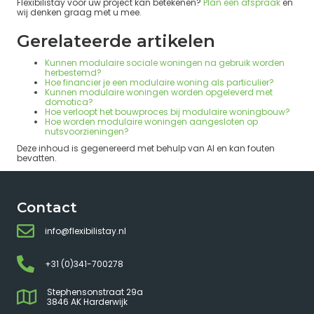
Flexibilistay voor uw project kan betekenen?
Plan een afspraak
en
wij denken graag met u mee.
Gerelateerde artikelen
Kunnen modulaire sociale woningen na gebruik worden
herbestemd?
Hoe financier je een modulaire woning als particulier?
Kunnen modulaire woningen worden opgeleverd met
domotica?
Hoe verloopt het bouwproces bij modulaire woningbouw?
Hoe worden modulaire woningen aangesloten op
nutsvoorzieningen?
Deze inhoud is gegenereerd met behulp van AI en kan fouten
bevatten.
Contact
info@flexibilistay.nl
+31 (0)341-700278
Stephensonstraat 29a
3846 AK Harderwijk