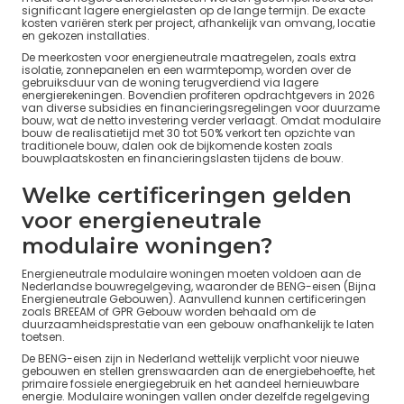
significant lagere energielasten op de lange termijn. De exacte
kosten variëren sterk per project, afhankelijk van omvang, locatie
en gekozen installaties.
De meerkosten voor energieneutrale maatregelen, zoals extra
isolatie, zonnepanelen en een warmtepomp, worden over de
gebruiksduur van de woning terugverdiend via lagere
energierekeningen. Bovendien profiteren opdrachtgevers in 2026
van diverse subsidies en financieringsregelingen voor duurzame
bouw, wat de netto investering verder verlaagt. Omdat modulaire
bouw de realisatietijd met 30 tot 50% verkort ten opzichte van
traditionele bouw, dalen ook de bijkomende kosten zoals
bouwplaatskosten en financieringslasten tijdens de bouw.
Welke certificeringen gelden
voor energieneutrale
modulaire woningen?
Energieneutrale modulaire woningen moeten voldoen aan de
Nederlandse bouwregelgeving, waaronder de BENG-eisen (Bijna
Energieneutrale Gebouwen). Aanvullend kunnen certificeringen
zoals BREEAM of GPR Gebouw worden behaald om de
duurzaamheidsprestatie van een gebouw onafhankelijk te laten
toetsen.
De BENG-eisen zijn in Nederland wettelijk verplicht voor nieuwe
gebouwen en stellen grenswaarden aan de energiebehoefte, het
primaire fossiele energiegebruik en het aandeel hernieuwbare
energie. Modulaire woningen vallen onder dezelfde regelgeving